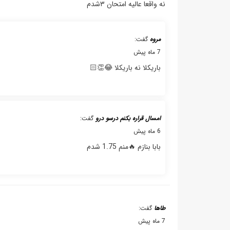
نه واقعا عالیه امتحان ۳شدم
مروه
گفت:
7 ماه پیش
باریکلا نه باریکلا 😂👏🏻
امسال قراره بکنم درسو درو
گفت:
6 ماه پیش
بابا بنازم 🔥منم 1.75 شدم
طاها
گفت:
7 ماه پیش