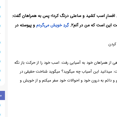
روزی پیر ما، با جمعی از همراهان به درِ آسیابی رسید. افسارِ اسب کشید و ساعتی درنگ کرد۱؛ پس به همراهان گفت:
ت این است که من در آنم۲.
گِردِ خویش می‌گردم
و پیوسته در
۸
 کردن
هی از همراهان خود به آسیابی رفت. اسب خود را از حرکت باز نگه
 میدانید این آسیاب چه میگوید؟ میگوید شناخت حقیقی در
 دائم به درون خود و احوالات خود سفر میکنم و از خویش و
م