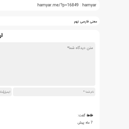
hamyar.me/?p=16849
hamyar
معنی فارسی نهم
ار
طاها
گفت:
7 ماه پیش