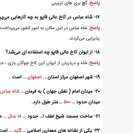
پاسخ:
گچ بری های تزیینی
۱۷- شاه عباس در کاخ عالی قاپو به چه کارهایی می‌‌پرداخت؟
پاسخ:
شاه عباس در این مکان به امور کشور می‌‌پرداخت و 
پذیرایی می‌‌کردند.
۱۸- از ایوان کاخ عالی قاپو چه استفاده ای می‌‌شد؟
پاسخ:
شاه و درباریان از ایوان این کاخ چوگان بازی ، جش
۱۹- شهر اصفهان مرکز استان …
اصفهان
… است .
۲۰- میدان امام ( نقش جهان ) به فرمان …
شاه عباس
میدان حدود …
۵۰۰
… متر طول دارد.
۲۱- ساخت مسجد شیخ لطف ا… حدود …
۱۸ سال
… طو
۲۲- یکی از نشانه های معماری اسلامی …
گنبد
… است