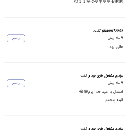
🌺🌺🥀🌹🌹💐🌹🥀🌺🌷🌷💮
ghaem17969
گفت:
9 ماه پیش
پاسخ
عالی بود
برادرم مشغول بازی بود و
گفت:
9 ماه پیش
پاسخ
امسال با امید خدا برم😂😂
البته پنجمم
برادرم مشغول بازی بود و
گفت: