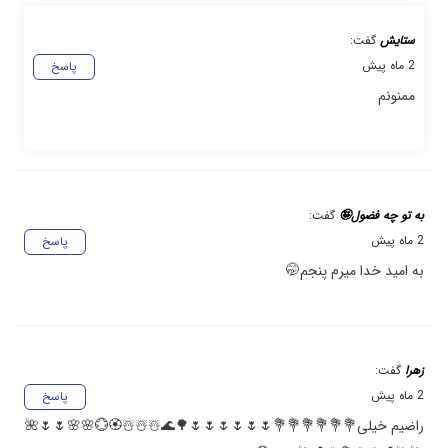
ستایش
گفت:
2 ماه پیش
پاسخ
ممنونم
به تو چه فضول🤪
گفت:
2 ماه پیش
پاسخ
به امید خدا میرم پنجم🤭
زهرا
گفت:
2 ماه پیش
پاسخ
راضیم خیلی💐💐💐💐💐💐🌷🌷🌷🌷🌷🌷🌳🌊☃️☃️☃️🏵️💮🌸🌸🌷🌷🌺