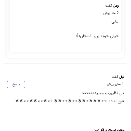
زهرا
گفت:
2 ماه پیش
عالی
خیلی خوبه برای امتحان👍
نیل
گفت:
1 سال پیش
پاسخ
بی نظیریییییییییددددددد
فوق‌العاده ✨⭐🌟🌟🌟⭐🌟🌟⭐⭐🌟⭐⭐🌟🌟✨⭐🌟⭐⭐🌟🌟⭐⭐🌟🌟
حانیه امیرزاده 🌻
گفت: