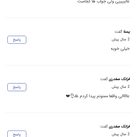
عالییییی ولی جواب ها کجاست
یسنا
گفت:
2 سال پیش
پاسخ
خیلی خوبه
فرانک صفدری
گفت:
2 سال پیش
پاسخ
عااااالی واقعا ممنونم پیدا کردم 🙏👌❤️
فرانک صفدری
گفت:
2 سال پیش
پاسخ