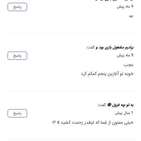
9 ماه پیش
پاسخ
عه
برادرم مشغول بازی بود و
گفت:
9 ماه پیش
پاسخ
عجب
خوبه تو آغازین پنجم کمکم کرد
به تو چه فزول 🤪
گفت:
1 سال پیش
پاسخ
خیلی ممنون از شما که اینقدر زحمت کشید🌷🌱