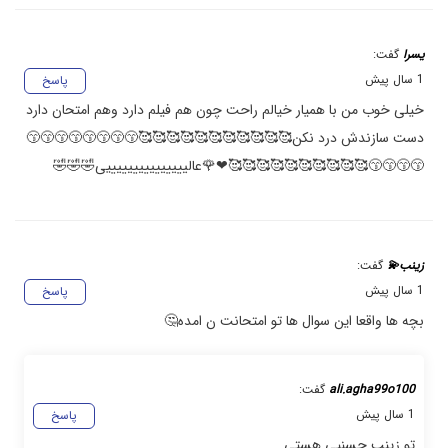
یسرا
گفت:
1 سال پیش
پاسخ
خیلی خوب من با همیار خیالم راحت چون هم فیلم دارد وهم امتحان‌ دارد
دست سازندش درد نکن🥰🥰🥰🥰🥰🥰🥰🥰🥰🥰🥰😙😙😙😙😙😙😙😙
😙😙😙😙🥰🥰🥰🥰🥰🥰🥰🥰🥰🥰❤🌹عالیییییییییییییییی🤣🤣🤣
زینب💫
گفت:
1 سال پیش
پاسخ
بچه ها واقعا این سوال ها تو امتحانت ن امده🤔
ali.agha99o100
گفت:
1 سال پیش
پاسخ
تو زینب حسنیی هستی