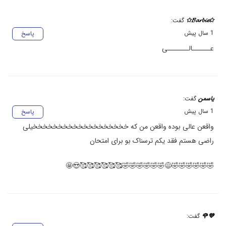
✩𝓑𝓪𝓻𝓫𝓲𝓮✩
گفت:
1 سال پیش
پاسخ
عــــــالـــــــی
یاسمن
گفت:
1 سال پیش
پاسخ
واقعن عالی بوده واقعن من که خخخخخخخخخخخخخخخخخخخیلی
راضی هستم فقد یکم ترسناک بو برای امتحان
🤣🤣🤣🤣🤣🤣😅🤣🤣🤣🤣🤣🤣🥰🥰🥰🥰🥰🥰😍🤩
💜🌹
گفت: