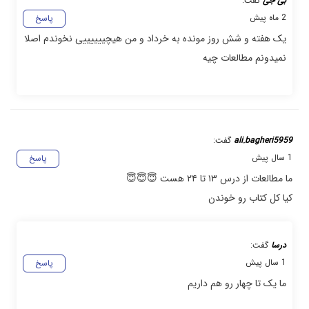
بی جی
گفت:
2 ماه پیش
پاسخ
یک هفته و شش روز مونده به خرداد و من هیچییییییی نخوندم اصلا
نمیدونم مطالعات چیه
ali.bagheri5959
گفت:
1 سال پیش
پاسخ
ما مطالعات از درس ۱۳ تا ۲۴ هست 😇😇😇
کیا کل کتاب رو خوندن
درسا
گفت:
1 سال پیش
پاسخ
ما یک تا چهار رو هم داریم