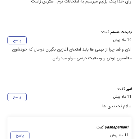
وای خدا پلک بزنیم میرسیم به امتحانات ترم…استرس زاست
بدبخت هستم
گفت:
10 ماه پیش
پاسخ
الان واقعا چرا از نهمی ها باید امتحان آغازین بگیرن درحال که خودشون
معلممون بودن و وضعیت درسی مونو میدوننن
امیر
گفت:
11 ماه پیش
پاسخ
سلام تجدیدی ها
yasnapanjali1
گفت:
11 ماه پیش
پاسخ