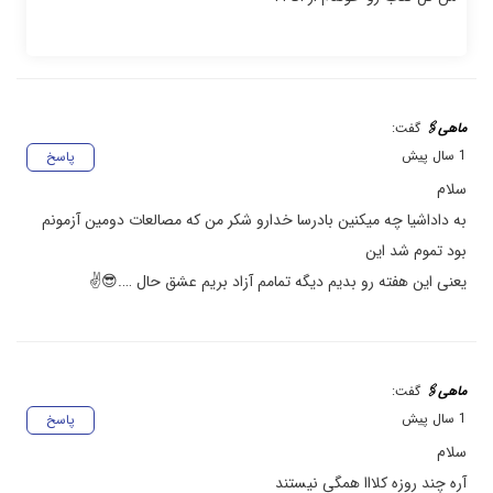
ماهی🖇
گفت:
1 سال پیش
پاسخ
سلام
به داداشیا چه میکنین بادرسا خدارو شکر من که مصالعات دومین آزمونم
بود تموم شد این
یعنی این هفته رو بدیم دیگه تمامم آزاد بریم عشق حال ….😎✌
ماهی🖇
گفت:
1 سال پیش
پاسخ
سلام
آره چند روزه کلااا همگی نیستند