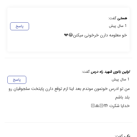
هستی
گفت:
1 سال پیش
پاسخ
خو معلومه دارن خرخونی میکنن😂💔
اولین بانوی شهید راه درس
گفت:
1 سال پیش
پاسخ
من تو ادرس خونمون موندم بعد اینا ازم توقع دارن پایتخت سلجوقیان رو
بلد باشم
خدایا شکرت 🤲🏻🙏🏻
یکی
گفت: