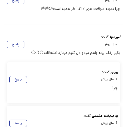
1 سال پیش
پاسخ
چرا نمونه سوالات های 17تا آخر هدیه است😜🤣🤣
امیر تنها
گفت:
1 سال پیش
پاسخ
یکی زنگ بزنه باهم دردو دل کنیم درباره امتحانات😔😐🙂
پویان
گفت:
1 سال پیش
پاسخ
چرا
یه بدبخت هشتمی
گفت:
1 سال پیش
پاسخ