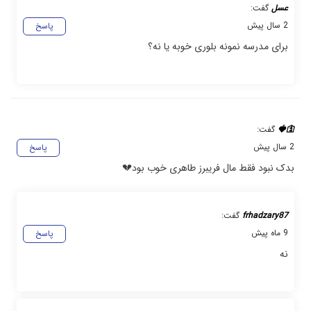
عسل
گفت:
2 سال پیش
پاسخ
برای مدرسه نمونه بلوری خوبه یا نه؟
🛐🍓
گفت:
2 سال پیش
پاسخ
بدک نبود فقط مال فریبرز طاهری خوب بود💔
frhadzary87
گفت:
9 ماه پیش
پاسخ
نه