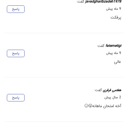
javadgharibzadeh1978
گفت:
9 ماه پیش
پاسخ
پرفکت
fatemetigi
گفت:
9 ماه پیش
پاسخ
عالی
هفتمی فرفری
گفت:
2 سال پیش
پاسخ
آخه امتحان ماهانه😤😥