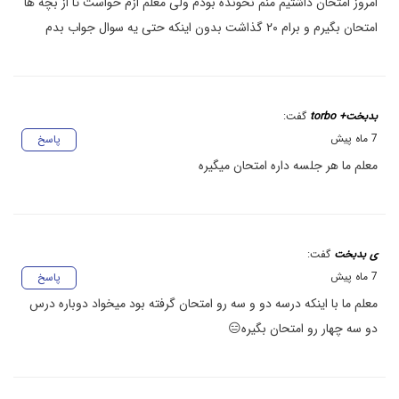
امروز امتحان داشتیم منم نخونده بودم ولی معلم ازم خواست تا از بچه ها
امتحان بگیرم و برام ۲۰ گذاشت بدون اینکه حتی یه سوال جواب بدم
بدبخت+ torbo
گفت:
7 ماه پیش
پاسخ
معلم ما هر جلسه داره امتحان میگیره
ی بدبخت
گفت:
7 ماه پیش
پاسخ
معلم ما با اینکه درسه دو و سه رو امتحان گرفته بود میخواد دوباره درس
دو سه چهار رو امتحان بگیره😑