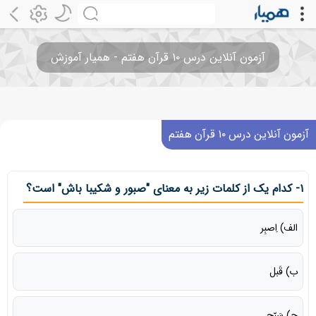
آزمون آنلاین درس ۱۰ قرآن هفتم - همیار آموزش
آزمون آنلاین درس ۱۰ قرآن هفتم
۱- کدام یک از کلمات زیر به معنای "صبور و شکیبا باش" است؟
الف) اِصبِر
ب) قَبل
ج) سَبّح