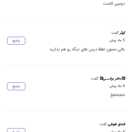
دومین کامنت
کوثر
گفت:
5 ماه پیش
پاسخ
عالی ممنون لطفا درس های دیگه رو هم بذارید
🥰دختر برفـــی🥰
گفت:
6 ماه پیش
پاسخ
خخخخخ
فندق طوطی
گفت:
6 ماه پیش
پاسخ