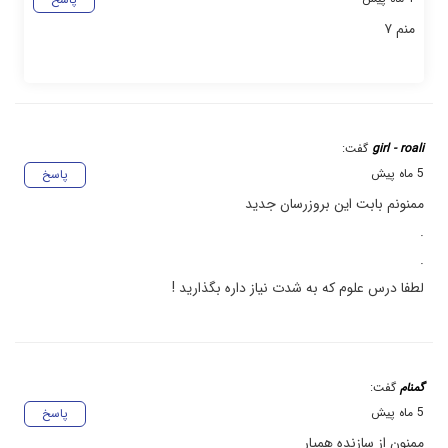
منم ۷
girl - roali
گفت:
5 ماه پیش
پاسخ
ممنونم بابت این بروزرسان جدید
.
.
لطفا درس علوم که به شدت نیاز داره بگذارید !
گمنام
گفت:
5 ماه پیش
پاسخ
ممنون از سازنده همیار