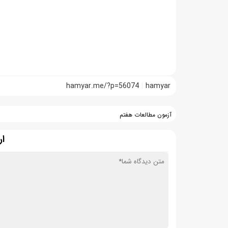
hamyar.me/?p=56074
hamyar
آزمون مطالعات هفتم
ار