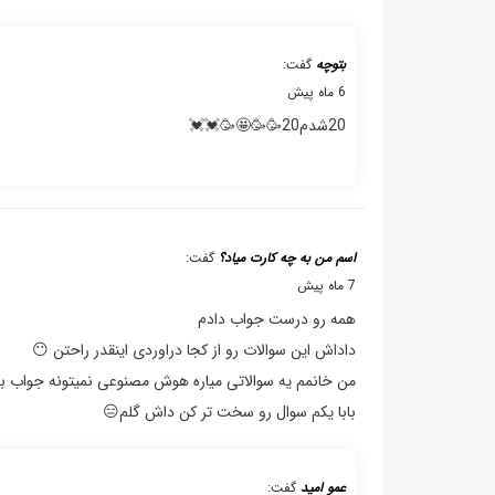
بتوچه
گفت:
6 ماه پیش
20شدم20🥳🥳🤩🥳💓💓
اسم من به چه کارت میاد؟
گفت:
7 ماه پیش
همه رو درست جواب دادم
داداش این سوالات رو از کجا دراوردی اینقدر راحتن 😶
من خانمم یه سوالاتی میاره هوش مصنوعی نمیتونه جواب بده 
بابا یکم سوال رو سخت تر کن داش گلم😑
عمو امید
گفت: