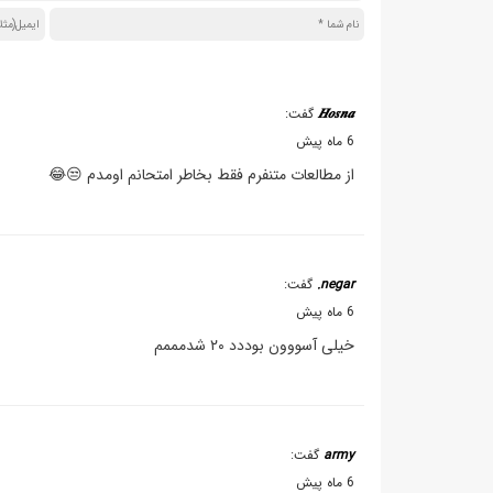
𝑯𝒐𝒔𝒏𝒂
گفت:
6 ماه پیش
از مطالعات متنفرم فقط بخاطر امتحانم اومدم 😒😂
negar.
گفت:
6 ماه پیش
خیلی آسووون بوددد ۲۰ شدمممم
army
گفت:
6 ماه پیش