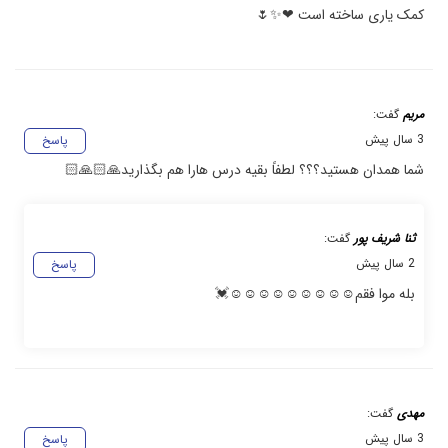
کمک یاری ساخته است ❤✨🌷
مریم
گفت:
3 سال پیش
پاسخ
شما همدان هستید؟؟؟ لطفاً بقیه درس هارا هم بگذارید🙏🏻🙏🏻
ثنا شریف پور
گفت:
2 سال پیش
پاسخ
بلە موا فقم☺☺☺☺☺☺☺☺☺💓
مهدی
گفت:
3 سال پیش
پاسخ