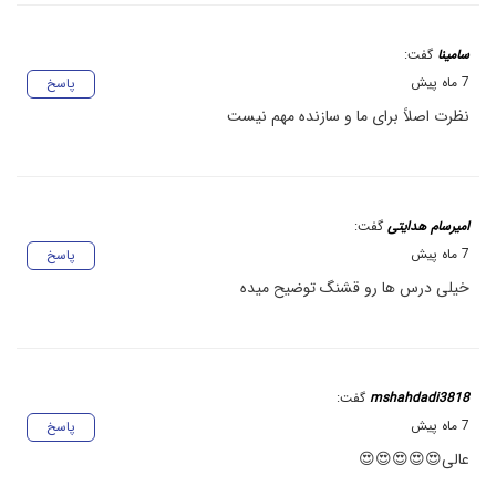
سامینا
گفت:
7 ماه پیش
پاسخ
نظرت اصلاً برای ما و سازنده مهم نیست
امیرسام هدایتی
گفت:
7 ماه پیش
پاسخ
خیلی درس ها رو قشنگ توضیح میده
mshahdadi3818
گفت:
7 ماه پیش
پاسخ
عالی😍😍😍😍😍