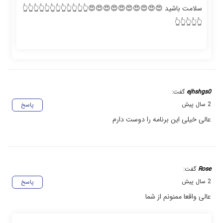
سلامت باشید 😍😍😍😍😍😍😍😍😍😍👆👆👆👆👆👆👆👆👆👆👆👆
👆👆👆👆👆
ejhshgs0
گفت:
2 سال پیش
پاسخ
عالی خیلی این برنامه را دوست دارم
Rose
گفت:
2 سال پیش
پاسخ
عالی واقعا ممنونم از شما