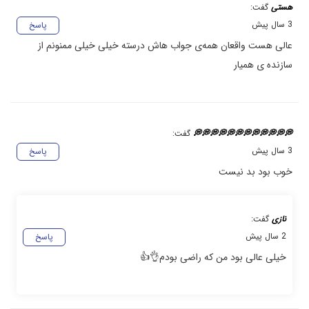
هستی
گفت:
3 سال پیش
پاسخ
عالی هست واقعان همه‌ی جواب هاش درسته خیلی خیلی ممنونم از
سازنده ی همیار
💭💭💭💭💭💭💭💭💭💭💭💭
گفت:
3 سال پیش
پاسخ
خوب بود بد نیست
نازی
گفت:
2 سال پیش
پاسخ
خیلی عالی بود من که راضی بودم👌👍