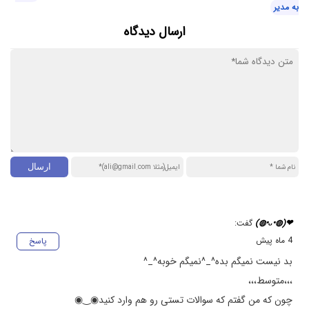
به مدیر
ارسال دیدگاه
گفت:
4 ماه پیش
پاسخ
بد نیست نمیگم بده⁦^⁠_⁠^⁩نمیگم خوبه⁦^⁠_⁠^⁩
،،،متوسط،،،
چون که من گفتم که سوالات تستی رو هم وارد کنید⁦◉⁠‿⁠◉⁩