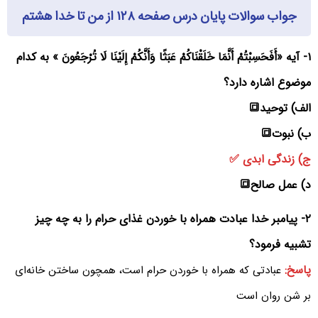
جواب سوالات پایان درس صفحه ۱۲۸ از من تا خدا هشتم
۱- آیه «أَفَحَسِبْتُمْ أَنَّمَا خَلَقْنَاکُمْ عَبَثًا وَأَنَّکُمْ إِلَیْنَا لَا تُرْجَعُونَ » به کدام
موضوع اشاره دارد؟
الف) توحید🔳
ب) نبوت🔳
ج) زندگی ابدی ✅
د) عمل صالح🔳
۲- پیامبر خدا عبادت همراه با خوردن غذای حرام را به چه چیز
تشبیه فرمود؟
پاسخ:
عبادتی که همراه با خوردن حرام است، همچون ساختن خانه‌ای
بر شن روان است