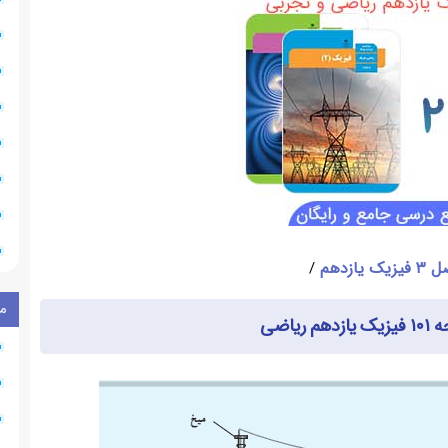
یازدهم
/
م