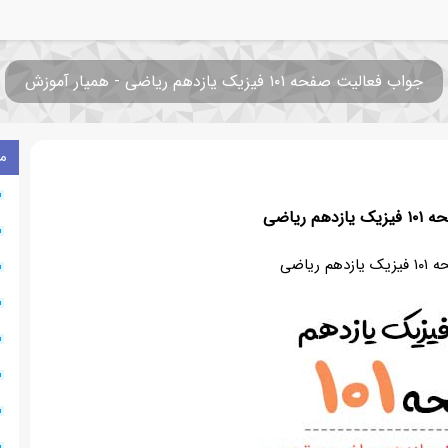
جواب فعالیت صفحه ۱۰۱ فیزیک یازدهم ریاضی - همیار آموزش
م
م ریاضی