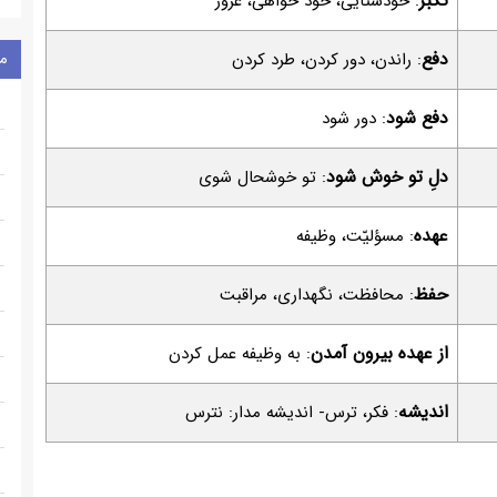
تکبّر
: خودستایی، خود خواهی، غرور
دفع
م
: راندن، دور کردن، طرد کردن
دفع شود
: دور شود
دلِ تو خوش شود
: تو خوشحال شوی
عهده
: مسؤلیّت، وظیفه
حفظ
: محافظت، نگهداری، مراقبت
از عهده بیرون آمدن
: به وظیفه عمل کردن
اندیشه
: فکر، ترس- اندیشه مدار: نترس