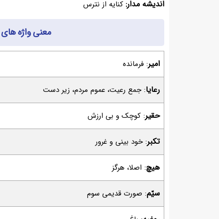
اندیشه مدار:
کنایه از نترس
معنی واژه های
امیر
: فرمانده
رعایا
: جمع رعیت، عموم مردم، زیر دست
حقیر
: کوچک و بی ارزش
تکبر
: خود بینی و غرور
هیچ
: اصلا، هرگز
سیّم
: صورت قدیمی سوم