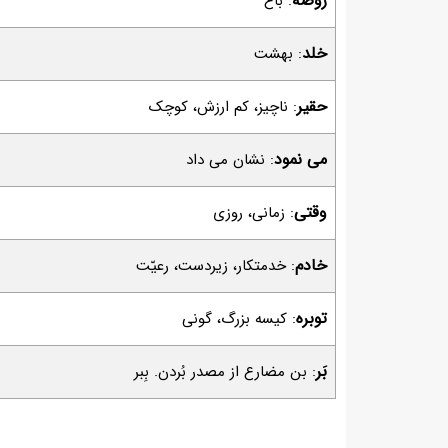
روضه
: باغ
خلد
: بهشت
حقیر
: ناچیز، کم ارزش، کوچک
می نمود
: نشان می داد
وقتی
: زمانی، روزی
خادم
: خدمتکار، زیردست، رعیّت
توبره
: کیسه بزرگ، گونی
بَر
: بن مضارع از مصدر بُردن. بِبر