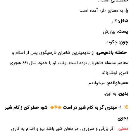
خجستانی است .
را:
به معنای «از» آمده است
شغل:
کار
پست:
بیارزش
چون:
چگونه
حنظله بادغیسی:
از قدیمیترین شاعران فارسیگوی پس از اسلام و
معاصر سلسله طاهریان بوده است. وفات او را حدود سال ۶۶۱ هجری
قمری نوشتهاند.
همیخواندم:
میخواندم
بدین:
به این.
※
۱- مهتری گر به کام شیر در است
◈※◈
شو، خطر کن ز کام شیر
بجوی
معنی:
اگر بزرگی و سروری ، در دهان شیر باشد برو و اقدام به کاری