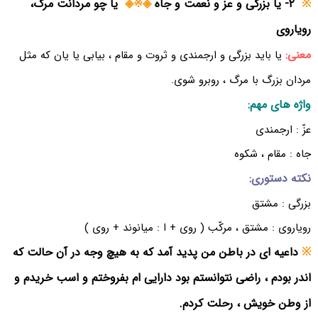
※
۲- یا بزرگی و عزّ و نعمت و جاه
◈※◈
یا چو مردانْت مرگ،
رویاروی
معنی:
یا باید بزرگی و ارجمندی و ثروت و مقام ، بیابی یا یان که مثل
مردان بزرگ با مرگ ، روبرو شوی.
واژه های مهم:
عزّ : ارجمندی
جاه : مقام ، شکوه
نکته دستوری:
بزرگی : مشتق
رویاروی : مشتق ، مرکّب ( روی + ا : میانوند + روی )
※
داعیه ای در باطن من پدید آمد که به هیچ وجه در آن حالت که
اندر بودم ، راضی نتوانستم بود دارایی ام بفروختم و اسب خریدم و
از وطن خویش ، رحلت کردم.