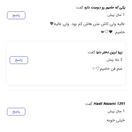
یکی که حامیم رو دوست داره
گفت:
1 سال پیش
پاسخ
عالیه ولی کاش متن هاش کم بود. ولی عالیه💖
حامیم. 🖤🤍💋
زیبا ترین دختر دنیا
گفت:
3 ماه پیش
پاسخ
منم فن حامیم🤍✨
Hasti Nezami 1391
گفت:
1 سال پیش
پاسخ
خیلی خوبه