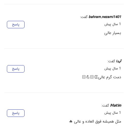
bahram.nezami1401
گفت:
1 سال پیش
پاسخ
بسیار عالی
آیدا
گفت:
1 سال پیش
پاسخ
دمت گرم عالی👏🏻💪🏻
𝕄𝕒𝕥𝕚𝕟
گفت:
1 سال پیش
پاسخ
مثل همیشه فوق العاده و عالی 🔥