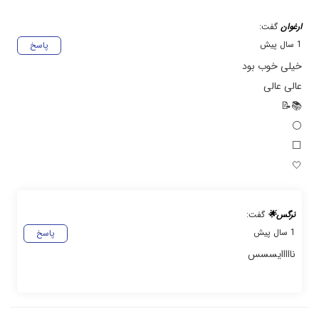
ارغوان
گفت:
1 سال پیش
پاسخ
خیلی خوب بود
عالی عالی
📚📝
⚪
⬜
🤍
نرگس🌟
گفت:
1 سال پیش
پاسخ
نااااایسسس