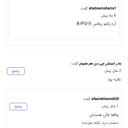
shabnamshams1
گفت:
8 ماه پیش
آره پاشو برقص 🤣👹🕴️💃🕺
مادر اسمش چی من هم همونم
گفت:
2 سال پیش
پاسخ
عالیه بود
afsanehhamidi28
گفت:
1 سال پیش
پاسخ
واقعا عالی هستش
دستت درد نکنه سازنده