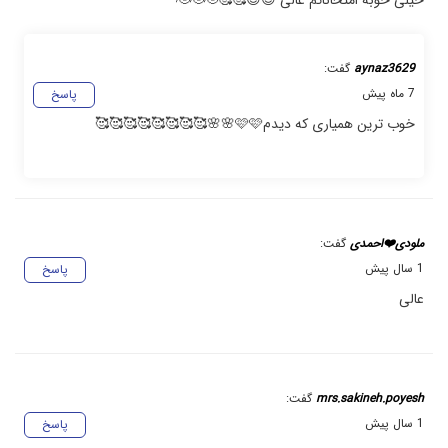
خیلی خوبه امتحاناتم عالی 😍😍🥰🥰🫡🫡🫡
aynaz3629
گفت:
7 ماه پیش
پاسخ
خوب ترین همیاری که دیدم🩷🩷🌸🌸🥰🥰🥰🥰🥰🥰🥰🥰
ملودی❤️احمدی
گفت:
1 سال پیش
پاسخ
عالی
mrs.sakineh.poyesh
گفت:
1 سال پیش
پاسخ