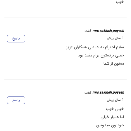
خوب
mrs.sakineh.poyesh
گفت:
1 سال پیش
پاسخ
سلام احترام به همه ی همکاران عزیز
خیلی برنامتون برام مفید بود
ممنون از شما
mrs.sakineh.poyesh
گفت:
1 سال پیش
پاسخ
خیلی خوب
اما همیار خیلی
خودتون میدونین