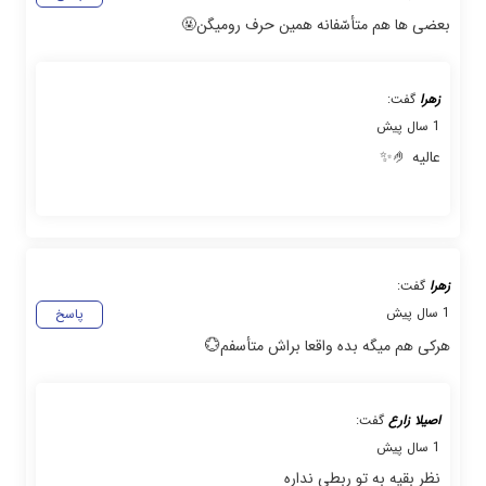
بعضی ها هم متأسّفانه همین حرف رومیگن🤬
زهرا
گفت:
1 سال پیش
عالیه 🤌✨️
زهرا
گفت:
1 سال پیش
پاسخ
هرکی هم میگه بده واقعا براش متأسفم💮
اصیلا زارع
گفت:
1 سال پیش
نظر بقیه به تو ربطی نداره