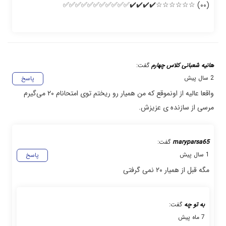
(۰۰) ☆☆☆☆☆☆✔️✔️✔️✔️✅️✅️✅️✅️✅️✅️✅️✅️✅️✅️✅️
هانیه شعبانی کلاس چهارم
گفت:
2 سال پیش
پاسخ
واقعا عالیه از اونموقع که من همیار رو ریختم توی امتحانام ۲۰ می‌گیرم
مرسی از سازنده ی عزیزش.
maryparsa65
گفت:
1 سال پیش
پاسخ
مگه قبل از همیار ۲۰ نمی گرفتی
به تو چه
گفت:
7 ماه پیش