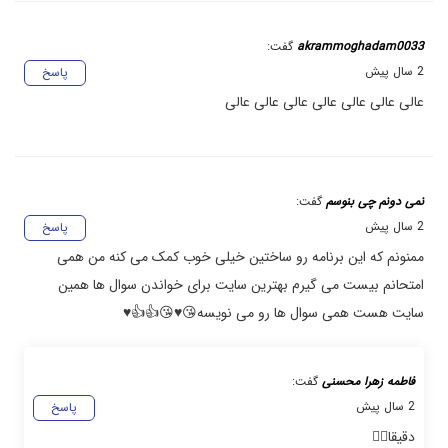
akrammoghadam0033
گفت:
2 سال پیش
پاسخ
عالی عالی عالی عالی عالی عالی عالی
نمی دونم چی بنوسم
گفت:
2 سال پیش
پاسخ
ممنونم که این برنامه رو ساختین خیلی خوب کمک می کنه من همی
امتحانم بیست می گیرم بهترین سایت برای خواندن سوال ها همین
سایت هست همی سوال ها رو می نویسه😘♥️😘👍👍♥️
فاطمه زهرا محسنی
گفت:
2 سال پیش
پاسخ
دقیقا👌🏻