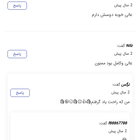
2 سال پیش
پاسخ
عالی خوبه دوسش دارم
Nilz
گفت:
2 سال پیش
پاسخ
عالی وکامل بود ممنون
نرگس
گفت:
2 سال پیش
پاسخ
من که راحت یاد گرفتم🗿👍😐🗿🥴🤪🗿
f88867788
گفت:
2 سال پیش