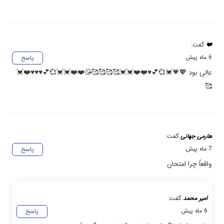
❤️
گفت:
6 ماه پیش
پاسخ
عالی بود 💖💗💓💞💕♥️❤️❤️💓💓🥰🥰🥰🥰😘❤️❤️💓💓💞💕♥️♥️♥️❤️💓
🥰
هارمی جهانی
گفت:
7 ماه پیش
پاسخ
واقعاً چرا امتحان
امیر محمد
گفت:
6 ماه پیش
پاسخ