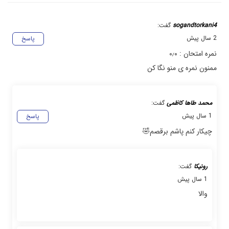
sogandtorkani4
گفت:
2 سال پیش
پاسخ
نمره امتحان : ۰٫۰
ممنون نمره ی منو نگا کن
محمد طاها کاظمی
گفت:
1 سال پیش
پاسخ
چیکار کنم پاشم برقصم🤣
رونیکا
گفت:
1 سال پیش
والا