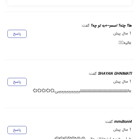
ها؟ چته؟ اسمم---»به تو چه؟
گفت:
1 سال پیش
پاسخ
عالیه👍🏻
SHAYAN GHNIMATI
گفت:
1 سال پیش
پاسخ
عالللللللللللللللللللللللللللللللللللللللیییییییییییییی💞💞💞💞💞
mmdtoni4
گفت:
1 سال پیش
پاسخ