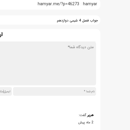
hamyar.me/?p=46273
hamyar
جواب فصل 4 شیمی دوازدهم
ار
هریر
گفت:
2 ماه پیش