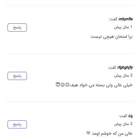
mbynfla
گفت:
1 سال پیش
پاسخ
برا امتحان هیچی نیست
rfghghjfy
گفت:
2 سال پیش
پاسخ
خیلی عالی ولی بسته می خواد هیف😊😊😇
یانا
گفت:
2 سال پیش
پاسخ
عالی من که خوشم اومد 💚