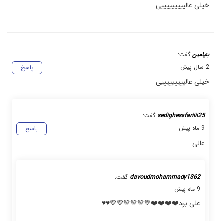
خیلی عالیییییییییی
بنیامین
گفت:
2 سال پیش
پاسخ
خیلی عالیییییییییی
sedighesafariiii25
گفت:
9 ماه پیش
پاسخ
عالی
davoudmohammady1362
گفت:
9 ماه پیش
علی بود❤️❤️❤️❤️💚💚💚💚💜💜♥️♥️