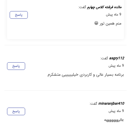
مائده فرشته کلاس چهارم
گفت:
9 ماه پیش
پاسخ
منم همین تور 😁
asgry112
گفت:
9 ماه پیش
پاسخ
برنامه بسیار عالی و کاربردی خیلیییییی متشکرم
minaranjbar410
گفت:
9 ماه پیش
پاسخ
عالیهههههههه