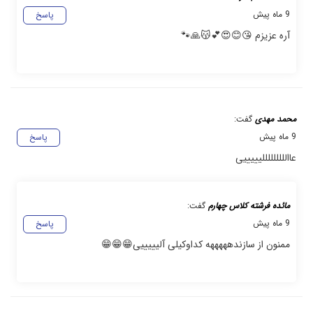
9 ماه پیش
پاسخ
آره عزیزم 😘😊😍💕😽🙏🐾
محمد مهدی
گفت:
9 ماه پیش
پاسخ
عاالللللللللیییییی
مائده فرشته کلاس چهارم
گفت:
9 ماه پیش
پاسخ
ممنون از سازندهههههه کداوکیلی آلیییییی😁😁😁