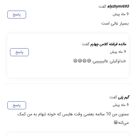
alyzhymr693
گفت:
9 ماه پیش
پاسخ
بسیار عالی است
مائده فرشته کلاس چهارم
گفت:
9 ماه پیش
پاسخ
خداوکیلی عالیییییی 😅😆😅😆
گیم پلی
گفت:
9 ماه پیش
پاسخ
ممنون من 10 سالمه بعضی وقت هایس که خونه تنهام به من کمک
می‌کنه😁