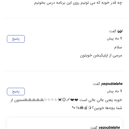
چه قدر خوبه که می تونیم روی این برنامه درس بخونیم
ایلیا
گفت:
9 ماه پیش
پاسخ
سلام
مرسی از اپلیکیشن خوبتون
yaqoubielahe
گفت:
9 ماه پیش
پاسخ
خوبه یعنی عالی عالی است ❤️❤️‍🩹😊💓✨️✨️✨️✨️🙏🙏🙏🙏🙏ممنون از
شما بچه‌ها خوبین؟🥭🍎🍔🦄🐾
yaqoubielahe
گفت: