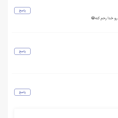
پاسخ
د رو خدا رحم کنه😂
پاسخ
پاسخ