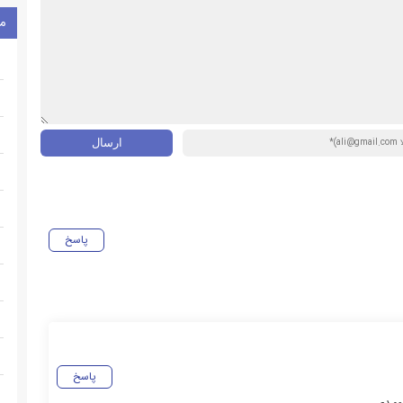
م
پاسخ
پاسخ
یومدی