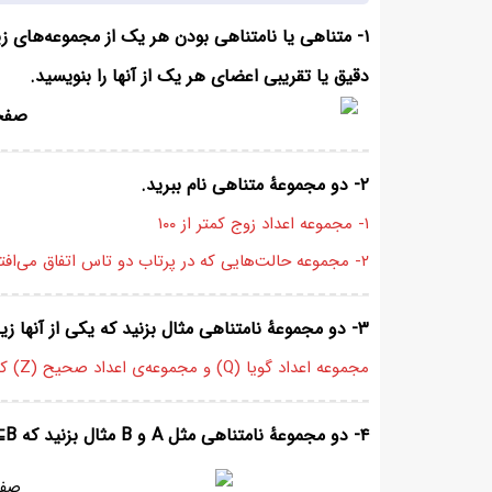
۱- متناهی یا نامتناهی بودن هر یک از مجموعه‌های ز
دقیق یا تقریبی اعضای هر یک از آنها را بنویسید.
۲- دو مجموعهٔ متناهی نام ببرید.
۱- مجموعه اعداد زوج کمتر از ۱۰۰
۲- مجموعه حالت‌هایی که در پرتاب دو تاس اتفاق می‌افتند.
۳- دو مجموعهٔ نامتناهی مثال بزنید که یکی از آنها زیر مجموعهٔ دیگری باشد.
مجموعه اعداد گویا (Q) و مجموعه‌ی اعداد صحیح (Z) که Z⊆Q
۴- دو مجموعهٔ نامتناهی مثل A و B مثال بزنید که A⊆B بوده و B−A تک عضوی باشد.