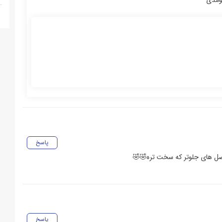
پاسخ
 فصل های جلوتر که سخت تره🤣🤣
پاسخ