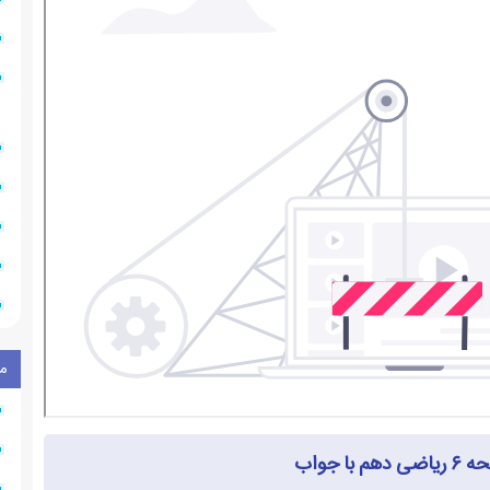
ب
م
با جواب