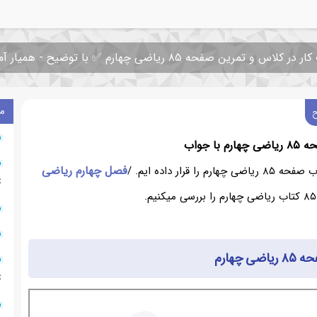
 کلاس و تمرین صفحه ۸۵ ریاضی چهارم ✅ با توضیح - همیار آموزش
م
با جواب
فصل چهارم ریاضی
 را قرار داده ایم. /
ت
ی چهارم
ت