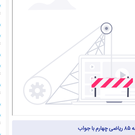
ت
ت
ت
ت
ت
جواب