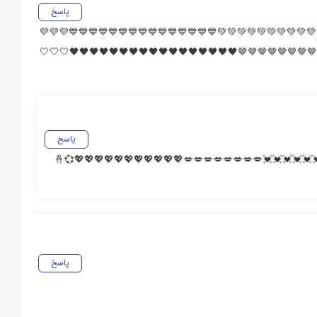
پاسخ
عالی ❤🧡❤🧡❤🧡❤🧡❤🧡🧡🧡❤❤💛💛💛💛💛💛💛💛💚💚💚💚💚
💜💜💜💜💜💜💜💜💜💜💜🤎🤎🤎🤎🤎🤎🤎🤎🤎🤎🤎🤎🤎🤎🤎🤎🤎
پاسخ
♥♥♥♥♥♥♥♥♥♥♥♥💗💗💗💗💗💗💗💗💗💗💗💗💗💗💓💓💓💓💓💓
پاسخ