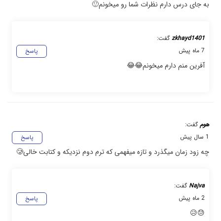
به جای درس دارم نظرات شما رو میخونم🙂
zkhayd1401
گفت:
7 ماه پیش
پاسخ
آفرین منم دارم میخونم😂😂
هوم
گفت:
1 سال پیش
پاسخ
چه زود زمان میگذرد و تازه میفهمی که ترم دوم نزدیکه و کتابت خالی🥲
Najva
گفت:
2 ماه پیش
پاسخ
😓😥