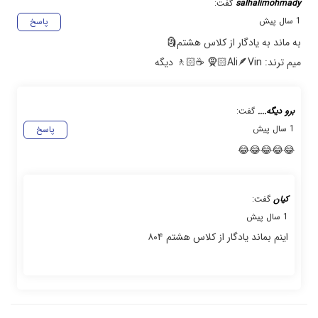
salhalimohmady
گفت:
1 سال پیش
پاسخ
به ماند به یادگار از کلاس هشتم🗿
میم ترند: Ali🪶Vin🧕🏻 ☕🚶🏻 دیگه
برو دیگه....
گفت:
1 سال پیش
پاسخ
😂😂😂😂😂
کیان
گفت:
1 سال پیش
اینم بماند یادگار از کلاس هشتم ۸۰۴