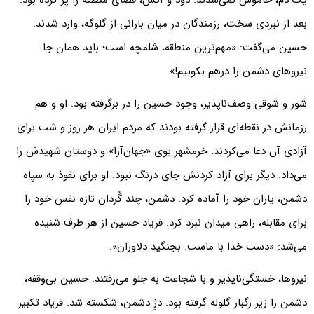
یک دم، خاموش نمی‌شدند. دود و آتش، فضای منطقه را پر کرده بود.
بعد از نبردی سخت، رزمندگان در میان بارانی از گلوگه، وارد شدند.
حسین می‌گفت: «مهم‌ترین منطقه، شلمچه است؛ باید همان جا
نیروهای دشمن را درهم بکوبیم!»
شور و شوقی وصف‌ناپذیر، وجود حسین را در برگرفته بود. او و هم
رزمانش در نقطه‌ای قرار گرفته بودند که مردم ایران هر روز و شب برای
آزادی آن دعا می‌کردند. خرمشهر بوی «جهان‌آرا» و دوستان شهیدش را
می‌داد. دیگر برای آزاد کردنش جای درنگ نبود. او برای نفوذ به سپاه
دشمن، یاران خود را آماده کرد. دشمن، چند گُردان تازه نفس خود را
برای مقابله، راهی میدان نبرد کرد. فریاد حسین از هر طرف شنیده
می‌شد: «دست خدا با ماست. بجنگید دلاوران».
نیروها، خستگی‌ناپذیر و با شجاعت به جلو می‌رفتند. حسین بی‌وقفه،
دشمن را زیر رگبار گلوله گرفته بود. دژِ دشمن، شکسته شد. فریاد تکبیر