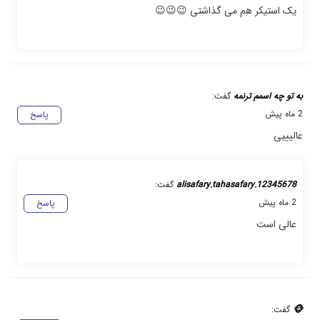
یک استیکر هم می گذاشتی 😉😉😉
به تو چه اسمم ترنمه
گفت:
2 ماه پیش
پاسخ
عالیییی
alisafary.tahasafary.12345678
گفت:
2 ماه پیش
پاسخ
عالی است
🐵
گفت: