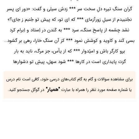
گران سنگِ تیره دلِ سخت سر *** زدش سیلی و گفت: «دور ای پسر
نجُنبیدم از سیلِ زورآزمای *** که ای تو، که پیش تو جُنبم ز جای؟»
نشد چشمه از پاسخ سنگ، سرد *** به کَندن در اِستاد و اِبرام کرد
بسی کَند و کاوید و کوشش نمود *** کز آن سنگِ خارا، رهی بر گشود…
برو کارگر باش و امیّدوار *** که از یأس، جز مرگ، ناید به بار
گرَت پایداری است در کارها *** شود سهل، پیشِ تو دشوارها
برای مشاهده سوالات و گام به گام کتاب‌های درسی خود، کافی است نام درس
"همیار"
یا شماره صفحه مورد نظر را همراه با عبارت
در گوگل جستجو کنید.