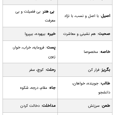
بی هنر
: بی فضیلت و بی
اصیل
: با اصل و نسب، با نژاد
معرفت
صحبت
خیره
: هم نشینی و معاشرت
: بیهوده، بیپروا
پست
: فرومایه، خراب، خوار،
خاصه
: مخصوصا
زبون
بگریز
رحلت
: فرار کن
: کوچ، سفر
طالب
: جوینده، خواهان،
جاه
: مقام، درجه، شکوه
دانشجو
طعن
مداخلت
: سرزنش
: دخالت کردن