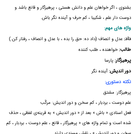
بشنوی ، اگر خواهان علم و دانش هستی ، پرهیزگار و قانع باشد و
دوست دار علم ، شکیبا ، کم حرف و آینده نگر باش.
واژه های مهم:
داد:
عدل و انصاف (داد ده: حق را بده ، با عدل و انصاف ، رفتار کن.)
طالب:
خواهنده ، طلب کننده
پرهیزگار:
پارسا
دور اندیش:
آینده نگر
نکته دستوری:
پرهیزگار: مشتق
علم دوست ، بردبار ، کم سخن و دور اندیش: مرکّب
فعل اسنادی « باش » بعد از « دور اندیش » به قرینه‌ی لفظی ، حذف
شده است و تمام واژه های « پرهیزگار ، قانع ، علم دوست ، بردبار ، کم
سخن و دور اندیش » ، نقش مسندی دارند.