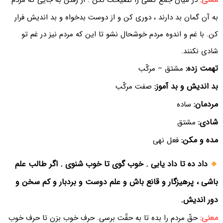
در میان جمع کسی را نصیحت نکن . از رفتن به جایی که مردم
به آن گمان بد دارند ، دوری کن و از دوست بدخواه و بد اندیش فرار
کن. با غم و اندوه مردم خوشحال نشو تا این که مردم نیز در غم تو
شادی نکنند.
تهمت زده:
مشتق – مرکّب
بد اندیش و بد آموز:
صفت مرکّب
مردمان:
ساده
شادی:
مشتق
مده و مکن:
فعل نهی
🔹
داد ده تا داد یابی . خوب گوی تا خوب شنوی . اگر طالب علم
باشی ، پرهیزگار و قانع باش و علم دوست و بردبار و کم سخن و
دور اندیش.
معنی:
حقّ مردم را بده تا به حقّت برسی. حرف خوب بزن تا حرف خوب