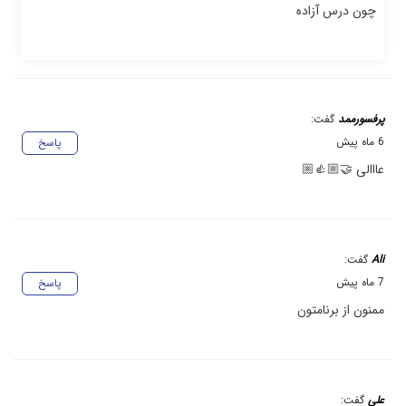
چون درس آزاده
پرفسورممد
گفت:
6 ماه پیش
پاسخ
عااالی 🤝🏼👍🏼
Ali
گفت:
7 ماه پیش
پاسخ
ممنون از برنامتون
علی
گفت: