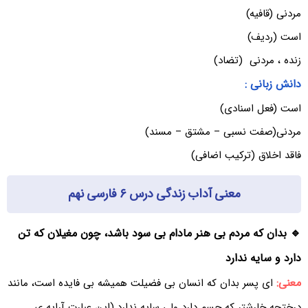
مردنی (قافیه)
است (ردیف)
زنده ، مردنی (تضاد)
دانش زبانی :
است (فعل اسنادی)
مردنی(صفت نسبی – مشتق – مسند)
فاقد اخلاق (ترکیب اضافی)
معنی آداب زندگی درس ۶ فارسی نهم
🔹 بدان که مردم بی هنر مادام بی سود باشد، چون مغیلان که تن
دارد و سایه ندارد
معنی:
ای پسر بدان که انسان بی فضیلت همیشه بی فایده است، مانند
درختچه خارشتر که جسم دارد ولی سایه ندارد.(این عبارت آرایه ی