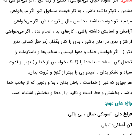
معنی:
اگر آسوده خیال می‌خواهی ، تنبلی را رها کن . اگر می‌خواهی که
دشمن ، کم‌تر داشته باشی ، به کار خودت مشغول شو. اگر می‌خواهی
مردم با تو دوست باشند ، دشمن مال و ثروت باش. اگر می‌خواهی
آرامش و آسایش داشته باشی ، کارهای بد ، انجام نده . اگر می‌خواهی
از شرّ و بدی در امان باشی ، بدی را کنار بگذار. (در حقّ کسانی بدی
نکن) . اگر خواستار جنگ و دعوا نیستی ، سختی‌ها و ناملایمات را
تحمّل کن . مناجات با خدا را (کمک خواستن از خدا را) بهتر از قدرت
سپاه و لشکر بدان . امیدواری را بهتر از گنج و ثروت بدان.
هر چیزی که غیر از خداست ، باطل بدان ، بلا و رنجی که از جانب خدا
باشد ، بخشش و عطا است و نالیدن از عطا و بخشش اشتباه است.
واژه های مهم:
فراخ دلی
: آسودگی خیال ، بی باکی
تن آسانی
: تنبلی