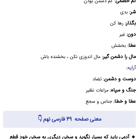
کم خصمی
: کم دشمن بودن
شر:
بدی
بگذار:
رها کن
دون:
غیر
عطا:
بخشش
مال را دشمن گیر:
مال اندوزی نکن ، بخشنده باش
آرایه:
دوست و دشمن:
تضاد
جنگ و سپاه:
مراعات نظیر
عطا و خطا:
جناس و سجع
معنی صفحه ۴۹ فارسی نهم 👇
🔹 آدمی باید که بسیار نگوید و سخن دیگری به سخن خود قطع