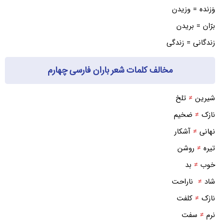
وَزنده = وزیدن
برّان = بریدن
زندگانی = زندگی
مخالف کلمات شعر باران فارسی چهارم
شیرین
≠
تلخ
نازک
≠
ضخیم
نهانی
≠
آشکار
تیره
≠
روشن
خوب
≠
بد
شاد
≠
ناراحت
نازک
≠
کلفت
نرم
≠
سفت