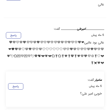
عالی
.........................امیرعلی......................
گفت:
6 ماه پیش
پاسخ
عالی بود عالیی❤🧡💛💚💙💜🤎🤎💜💚💙💛💜🧡🤎💚💜🧡🤎💛💙🧡
🤎💚💙🧡🤎💛💜💛🤎🧡💛💜🤍🤍🤍🤍🤍🤍🤎💛💜🧡🤎🤍🤎🧡🖤❤
💔🤍❣💢💜🧡🤎💗❣💖❣💗❣💞❣💞💔💗💔💝💖💘💚💌💚💌💞💘💗
💔💗💓❣
سامیار
گفت:
6 ماه پیش
پاسخ
خوبی امیر علی؟