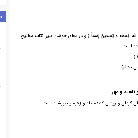
م
ّه ِ تِسعَه و تِسعینَ إسماً ) و در دعای جوشن کبیر کتاب مفاتیح
ده است.
ق)
َن یشاء)
 ناهید و مهر
ن گردان و روشن کننده ماه و زهره و خورشید است