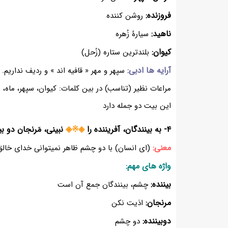
فروزنده:
روشن کننده
ناهید:
سیارۀ زُهره
کیوان:
بلندترین ستاره (زُحل)
آرایه ها ادبی:
سپهر و مهر « قافیه اند » و ردیف نداریم.
مراعات نظیر (تناسب) در بین کلمات: کیوان، سپهر، ماه، ن
این بیت دو جمله دارد
۴- به بینندگان، آفریننده را
◈※◈
نبینی، مَرنجان دو بین
معنی:
(ای انسان) با دو چشم ظاهر نمیتوانی خدای خالق 
واژه های مهم:
بیننده:
چشم، بینندگان جمع آن است
مرنجان:
اذیت نکن
دوبیننده:
دو چشم