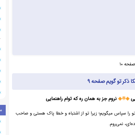
۸
فحه ۱۰
ا ذکر تو گویم صفحه ۹
یی
◈※◈
نروم جز به همان ره که توام راهنمایی
م
و را سپاس میگویم؛ زیرا تو از اشتباه و خطا پاک هستی و صاحب
‌ای، نمی‌روم.