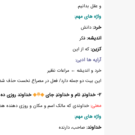
و عقل بدانیم.
واژه های مهم:
خرد:
دانش
اندیشه:
فکر
کزین:
که از این
آرایه ها ادبی:
خرد و اندیشه ← مراعات نظیر
این بیت دو جمله دارد/ فعل در مصراع نخست حذف شده 
۲- خداوندِ نام و خداوندِ جای
◈※◈
خداوند روزی ده 
معنی:
خداوندی که مالک اسم و مکان و روزی دهنده هد
واژه های مهم:
خداوند:
صاحب، دارنده