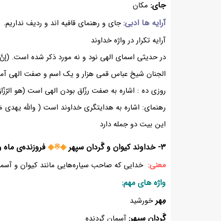
جای:
مکان
آرایه ها ادبی:
جای و رهنمای قافیه اند و ردیف نداریم.
آرایه تکرار در واژه خداوند
در حدیثی اسمای الهی نود و نه مورد ذکر شده است. (إنَّ لل
الجنان شیخ عباس قمی هزار و یک اسم و صفت الهی آم
روزی ده : اشاره به صفت رزّاق بودن الهی است (هو الرّزّا
رهنمای: اشاره به هدایتگری خداوند است ( واللّه یهدی م
این بیت دو جمله دارد
۳- خداوند کیوان و گَردان سپهر
◈※◈
فروزنده‌ی ماه و
معنی:
خدایی که صاحب سیاره‌هایی مانند کیوان و آسما
واژه های مهم:
مِهر
خورشید
گَردان سپهر:
آسمان گردنده