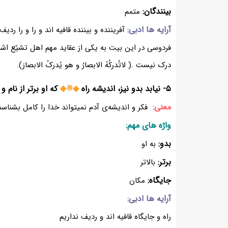
بینندگان:
متمم
آرایه ها ادبی:
آفریننده و بیننده قافیه اند و را و را ردیف
فردوسی در این بیت به یکی از عقاید مهم اهل تشیّع اشا
درک نیست .( لاتُدرکُهُ الابصارُ و هو یُدرکُ الابصارَ).
۵- نیابد بدو نیز، اندیشه راه
◈※◈
که او برتر از نام و 
معنی:
فکر و اندیشه‌‌ی آدم نمیتواند خدا را کامل بشناسد؛
واژه های مهم:
بدو:
به او
برتر:
بالاتر
جایگاه:
مکان
آرایه ها ادبی:
راه و جایگاه قافیه اند و ردیف نداریم