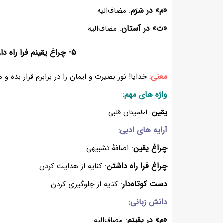
«م» در سَرَم
: مضاف‌الیه
«ت» در آستان
: مضاف‌الیه
۵- چراغ یقینم فرا راه دار
معنی:
خدایا! نور بصیرت و ایمان را در برابرم قرار بده و
واژه های مهم:
یقین
: اطمینان قلبی
آرایه های ادبی:
چراغ یقین
: اضافهٔ تشبیهی
چراغ فرا راه داشتن
: کنایه از هدایت کردن
دست کوتاه‌دار
: کنایه از جلوگیری کردن
دانش زبانی:
«م» در یقینم
: مضاف‌الیه