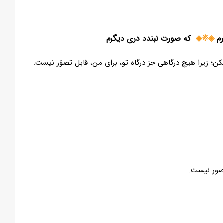
◈※◈
که صورت نبندد دری دیگرم
نکن؛ زیرا هیچ درگاهی جز درگاه تو، برای من، قابل تصوّر نیست.
تصور نیست.