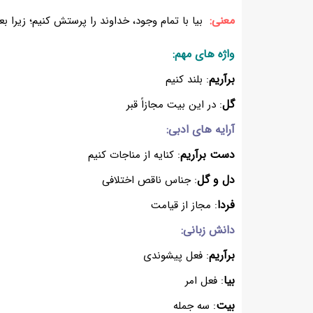
معنی:
بیا با تمام وجود، خداوند را پرستش کنیم؛ زیرا ب
واژه های مهم:
برآریم
: بلند کنیم
گل
: در این بیت مجازاً قبر
آرایه های ادبی:
دست برآریم
: کنایه از مناجات کنیم
دل و گل
: جناس ناقص اختلافی
فردا
: مجاز از قیامت
دانش زبانی:
برآریم
: فعل پیشوندی
بیا
: فعل امر
بیت
: سه جمله