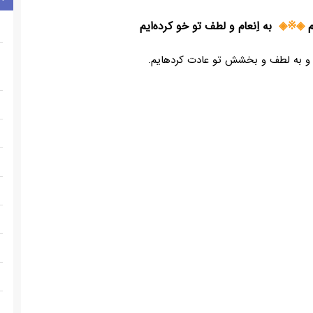
◈※◈
به اِنعام و لطف تو خو کرده‌ایم
یم و به لطف و بخشش تو عادت کردهایم.