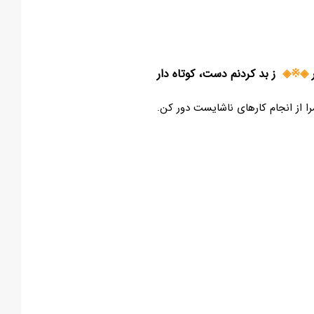
◈※◈
ز بد کردنم دست، کوتاه دار
 مرا از انجام کارهای ناشایست دور کن.