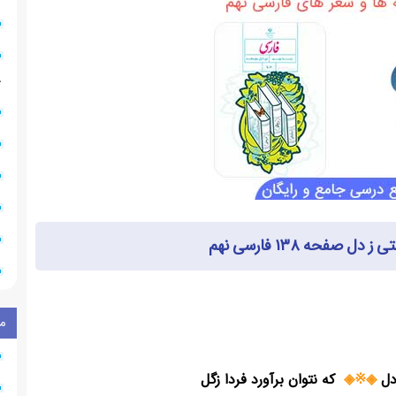
۸
ل صفحه ۱۳۸ فارسی نهم
م
◈※◈
که نتوان برآورد فردا زگل