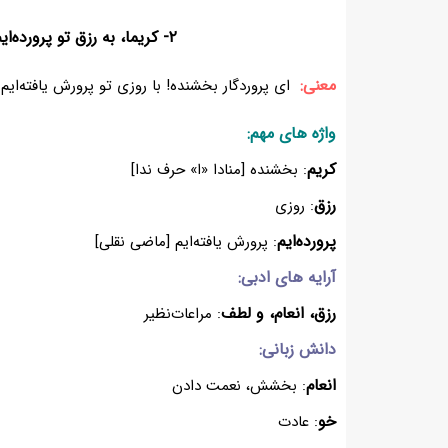
۲- کریما، به رزق تو پرورده‌ایم
معنی:
ای پروردگار بخشنده! با روزی تو پرورش یافته‌ا
واژه های مهم:
کریم
: بخشنده [منادا «ا» حرف ندا]
رزق
: روزی
پرورده‌ایم
: پرورش یافته‌ایم [ماضی نقلی]
آرایه های ادبی:
رزق، انعام، و لطف
: مراعات‌نظیر
دانش زبانی:
انعام
: بخشش، نعمت دادن
خو
: عادت