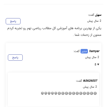
سهیل
گفت:
2 سال پیش
پاسخ
یکی از بهترین برنامه های آموزشی کل مطالب ریاضی نهم رو تجربه کردم
ممنون از زحمات شما .
hamyar
گفت:
2 سال پیش
پاسخ
♥️🌷
tk3626037
گفت:
2 سال پیش
😅😅😅😅😅😅😅😅😅😅😅💀💀💀💀💀