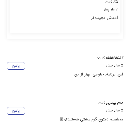
Elii
گفت:
7 ماه پیش
آدماش عجیب تر
tk3626037
گفت:
2 سال پیش
پاسخ
این. برنامه. خارجی. بهتر از این
دختر یونمین
گفت:
2 سال پیش
پاسخ
مخلصیم دمتون گرم مشتی هستید🤝🏽