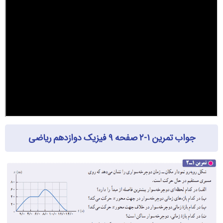
جواب تمرین ۱-۲ صفحه ۹ فیزیک دوازدهم ریاضی