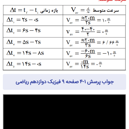
جواب پرسش ۱-۴ صفحه ۹ فیزیک دوازدهم ریاضی