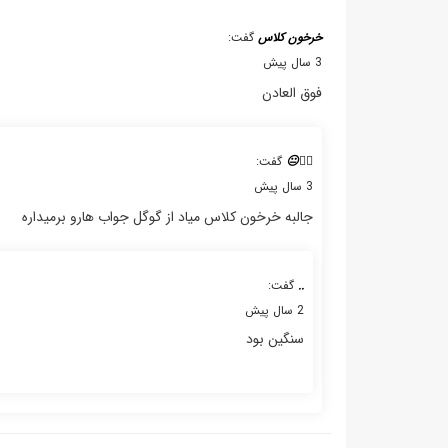
خرخون کلاس
گفت:
3 سال پیش
فوق العادن
✌🏻😐
گفت:
3 سال پیش
جالبه خرخون کلاس میاد از گوگل جواب هارو برمیداره
..
گفت:
2 سال پیش
سنگین بود