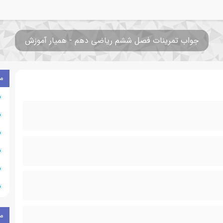
جواب تمرینات فصل ششم ریاضی دهم - همیار آموزش
م
م