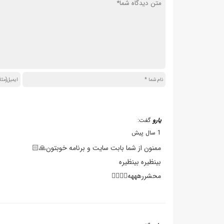
یارو
گفت:
1 سال پیش
ممنون از شما بابت سایت و برنامه خوبتون🙏🏻
بینظیره بینظیره
محشررهههه👍🏻👌🏻