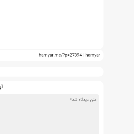
hamyar.me/?p=27894
hamyar
ار