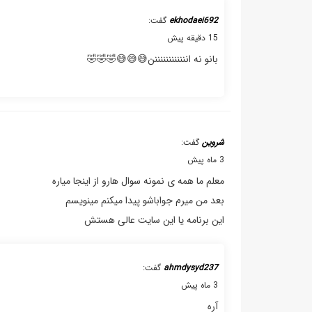
ekhodaei692
گفت:
15 دقیقه پیش
بانو نه اننننننننننننن😅😅😅🤣🤣🤣
شروین
گفت:
3 ماه پیش
معلم ما همه ی نمونه سوال هارو از اینجا میاره
بعد من میرم جواباشو پیدا میکنم مینویسم
این برنامه یا این سایت عالی هستش
ahmdysyd237
گفت:
3 ماه پیش
آره