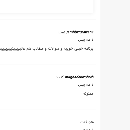
jamhbzrgrdwan1
گفت:
3 ماه پیش
برنامه خیلی خوبیه و سوالات و مطالب هم عالیییییئیییییی
mirghaderiizohreh
گفت:
3 ماه پیش
ممنونم
هلیا
گفت:
3 ماه پیش