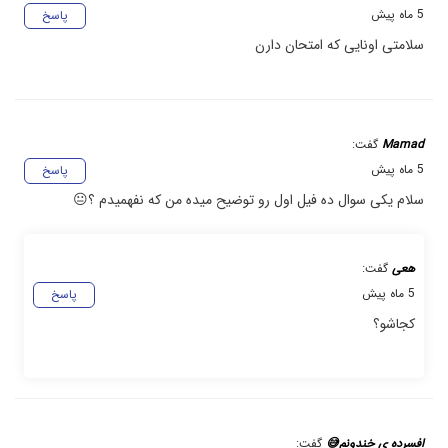
5 ماه پیش
پاسخ
سلامتی اونایی که امتحان دارن
Mamad
گفت:
5 ماه پیش
پاسخ
سلام یکی سوال ده فیل اول رو توضیح میده من که نفهمیدم ؟😐
هعی
گفت:
5 ماه پیش
پاسخ
کجاشو؟
افسرده ی خندونم😅
گفت: