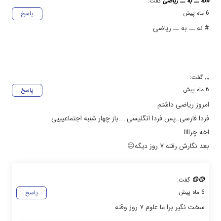
#نه ــ به ــ ریاضی
گفت:
6 ماه پیش
پاسخ
# نه ــ به ــ ریاضی
...
گفت:
6 ماه پیش
پاسخ
امروز ریاضی داشتم
فردا فارسی..پس فردا انگلیسی…..باز چهار شنبه اجتماعیییی
اخه چراااا
بعد نگارش رفته ۷ روز دیگه😐
🙃🙃
گفت:
6 ماه پیش
پاسخ
سخت نگیر برا ما علوم ۷ روز وقته