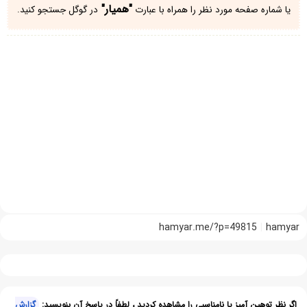
"همیار"
یا شماره صفحه مورد نظر را همراه با عبارت
در گوگل جستجو کنید.
hamyar.me/?p=49815
hamyar
اگر نظر توهین آمیز یا نامناسبی را مشاهده کردید ، لطفاً در پاسخ آن بنویسید:
گزارش