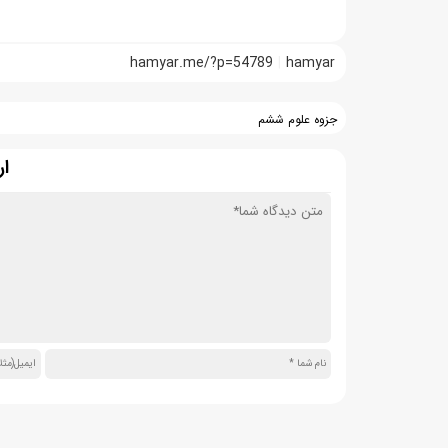
hamyar.me/?p=54789
hamyar
جزوه علوم ششم
ار