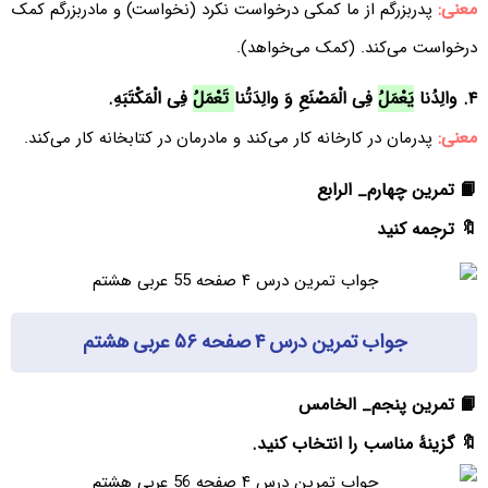
معنی:
پدربزرگم از ما کمکی درخواست نکرد (نخواست) و مادربزرگم کمک
درخواست می‌کند. (کمک می‌خواهد).
۴. والِدُنا
یَعْمَلُ
فِی الْمَصْنَعِ وَ والِدَتُنا
تَعْمَلُ
فِی الْمَکْتَبَهِ.
معنی:
پدرمان در کارخانه کار می‌کند و مادرمان در کتابخانه کار می‌کند.
📙 تمرین چهارم_ الرابع
🔖 ترجمه کنید
جواب تمرین درس ۴ صفحه ۵۶ عربی هشتم
📙 تمرین پنجم_ الخامس
🔖 گزینۀ مناسب را انتخاب کنید.