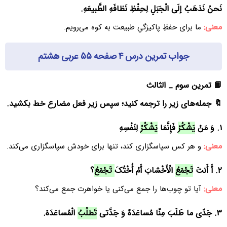
نَحنُ نَذهَبُ إلَی الْجَبَلِ لِحِفْظِ نَظافَهِ الطَّبیعَهِ.
معنی:
ما برای حفظِ پاکیزگیِ طبیعت به کوه می‌رویم.
جواب تمرین درس ۴ صفحه ۵۵ عربی هشتم
📙 تمرین سوم _ الثالث
🔖 جمله‌های زیر را ترجمه کنید؛ سپس زیر فعل مضارع خط بکشید.
۱. وَ مَنْ
یَشْکُرْ
فَإِنَّمَا
یَشْکُرُ
لِنَفْسِهِ
معنی:
و هر کس سپاسگزاری کند، تنها برای خودش سپاسگزاری می‌کند.
۲. أَ أَنتَ
تَجْمَعُ
الْأَخْشابَ أَمْ أُخْتُکَ
تَجْمَعُ
؟
معنی:
آیا تو چوب‌ها را جمع می‌کنی یا خواهرت جمع می‌کند؟
۳. جَدّی ما طَلَبَ مِنّا مُساعَدَهً وَ جَدَّتی
تَطلُبُ
الْمُساعَدَهَ.