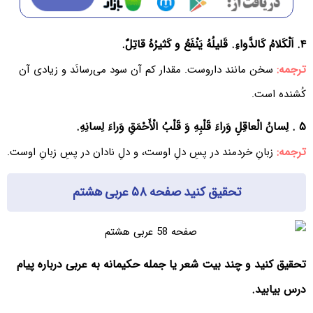
۴. اَلْکَلامُ کَالدَّواءِ. قَلیلُهُ یَنْفَعُ و کَثیرُهُ قاتِلٌ.
ترجمه:
سخن مانند داروست. مقدار کم آن سود می‌رسانَد و زیادی آن
کُشنده است.
۵ . لِسانُ الْعاقِلِ وَراءَ قَلْبِهِ وَ قَلْبُ الْأَحْمَقِ وَراءَ لِسانِهِ.
ترجمه:
زبانِ خردمند در پسِ دلِ اوست، و دلِ نادان در پسِ زبانِ اوست.
تحقیق کنید صفحه ۵۸ عربی هشتم
تحقیق کنید و چند بیت شعر یا جمله حکیمانه به عربی درباره پیام
درس بیابید.