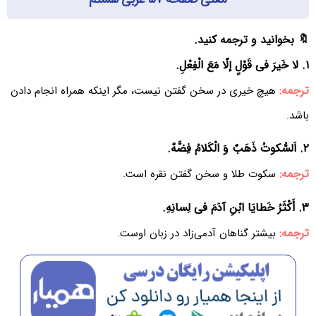
🔖 بخوانید و ترجمه کنید.
۱. لا خَیرَ فی قَوْلٍ إلّا مَعَ الْفِعْلِ.
ترجمه:
هیچ خیری در سخن گفتن نیست، مگر اینکه همراه انجام دادن
باشد.
۲. اَلسُّکوتُ ذَهَبٌ وَ الْکَلامُ فِضَّهٌ.
ترجمه:
سکوت طلا و سخن گفتن نقره است.
۳. أَکْثَرُ خَطایَا ابْنِ آدَمَ فی لِسانِهِ.
ترجمه:
بیشتر گناهان آدمی‌زاد در زبان اوست.