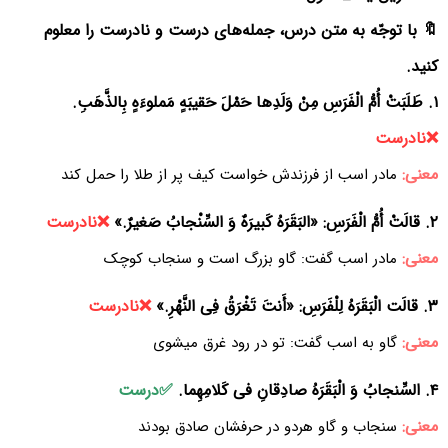
🔖 با توجّه به متن درس، جمله‌های درست و نادرست را معلوم
کنید.
۱. طَلَبَتْ أُمُّ الْفَرَسِ مِنْ وَلَدِها حَمْلَ حَقیبَهٍ مَملوءَهٍ بِالذَّهَبِ.
❌نادرست
معنی:
مادر اسب از فرزندش خواست کیف پر از طلا را حمل کند
۲. قالَتْ أُمُّ الْفَرَسِ: «البَقَرَهُ کَبیرَهٌ وَ السِّنْجابُ صَغیرٌ.»
❌نادرست
معنی:
مادر اسب گفت: گاو بزرگ است و سنجاب کوچک
۳. قالَت الْبَقَرَهُ لِلْفَرَسِ: «أَنتَ تَغْرَقُ فِی النَّهْرِ.»
❌نادرست
معنی:
گاو به اسب گفت: تو در رود غرق میشوی
۴. السِّنجابُ وَ الْبَقَرَهُ صادِقانِ فی کَلامِهِما.
✅درست
معنی:
سنجاب و گاو هردو در حرفشان صادق بودند