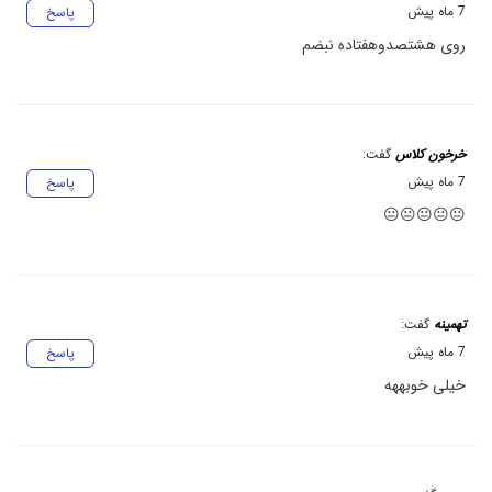
7 ماه پیش
پاسخ
روی هشتصدوهفتاده نبضم
خرخون کلاس
گفت:
7 ماه پیش
پاسخ
😐😐😐😐😐
تهمینه
گفت:
7 ماه پیش
پاسخ
خیلی خوبههه