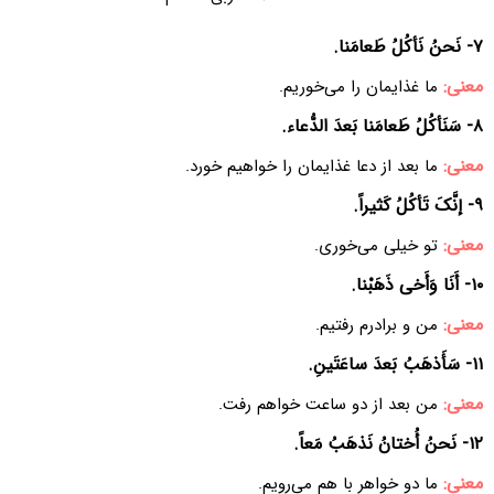
٧- نَحنُ نَأکُلُ طَعامَنا.
معنی:
ما غذایمان را می‌خوریم.
٨- سَنَأکُلُ طَعامَنا بَعدَ الدُّعاء.
معنی:
ما بعد از دعا غذایمان را خواهیم خورد.
٩- إنَّکَ تَأکُلُ کَثیراً.
معنی:
تو خیلی می‌خوری.
١٠- أَنَا وَأَخی ذَهَبْنا.
معنی:
من و برادرم رفتیم.
١١- سَأَذهَبُ بَعدَ ساعَتَینِ.
معنی:
من بعد از دو ساعت خواهم رفت.
١٢- نَحنُ أُختانُ نَذهَبُ مَعاً.
معنی:
ما دو خواهر با هم می‌رویم.