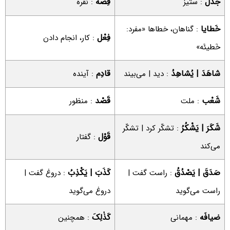
جَدَل
فِضَّه
: ستیز
: نقره
خَطایا
: گناهان، خطاها «مفرد:
فِعْل
: کار، انجام دادن
خَطیئَه»
شاهَدَ | یُشاهِدُ
قادِم
: دید | می‌بیند
: آینده
شَعْب
قَصْد
: ملت
: منظور
شَکَرَ | یَشْکُرُ
: تشکّر کرد | تشکّر
قَوْل
: گفتار
می‌کند
صَدَقَ | یَصْدُقُ
کَذَبَ | یَکْذِبُ
: راست گفت |
: دروغ گفت |
راست می‌گوید
دروغ می‌گوید
ضیافَه
کَذٰلِکَ
: مهمانی
: همچنین