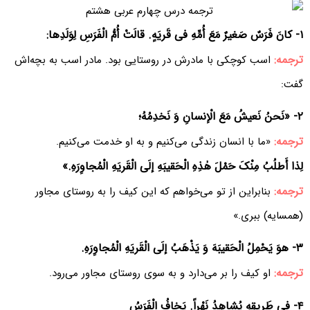
۱- کانَ فَرَسٌ صَغیرٌ مَعَ أُمِّهِ فی قَریَهٍ. قالَتْ أُمُّ الْفَرَسِ لِوَلَدِها:
ترجمه:
اسب کوچکی با مادرش در روستایی بود. مادر اسب به بچه‌اش
گفت:
۲- «نَحنُ نَعیشُ مَعَ الْإنسانِ وَ نَخدِمُهُ؛
ترجمه:
«ما با انسان زندگی می‌کنیم و به او خدمت می‌کنیم.
لِذا أَطلُبُ مِنْکَ حَمْلَ هٰذِهِ الْحَقیبَهِ إلَی الْقَریَهِ الْمُجاوِرَهِ.»
ترجمه:
بنابراین از تو می‌خواهم که این کیف را به روستای مجاور
(همسایه) ببری.»
۳- هوَ یَحْمِلُ الْحَقیبَهَ وَ یَذْهَبُ إلَی الْقَریَهِ الْمُجاوِرَهِ.
ترجمه:
او کیف را بر می‌دارد و به سوی روستای مجاور می‌رود.
۴- فی طَریقِهِ یُشاهِدُ نَهْراً. یَخافُ الْفَرَسُ