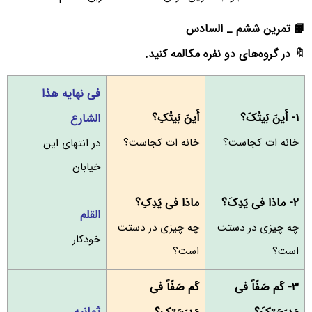
📙 تمرین ششم _ السادس
🔖 در گروه‌های دو نفره مکالمه کنید.
فی نهایه هذا
۱- أَینَ بَیتُکَ؟
أَینَ بَیتُکِ؟
الشارع
خانه ات کجاست؟
خانه ات کجاست؟
در انتهای این
خیابان
۲- ماذا فی یَدِکَ؟
ماذا فی یَدِکِ؟
القلم
چه چیزی در دستت
چه چیزی در دستت
خودکار
است؟
است؟
۳- کَم صَفّاً فی
کَم صَفّاً فی
ثمانیه