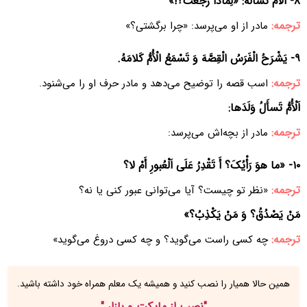
۸- اَلْأُمُّ تَسْألُهُ: «لِماذا رَجَعْتَ؟!»
ترجمه:
مادر از او می‌پرسد: «چرا برگشتی؟»
۹- یَشْرَحُ الْفَرَسُ الْقِصَّهَ وَ تَسْمَعُ الْأُمُّ کَلامَهُ.
ترجمه:
اسب قصه را توضیح می‌دهد و مادر حرف او را می‌شنود.
اَلْأُمُّ تَسأَلُ وَلَدَها:
ترجمه:
مادر از بچه‌اش می‌پرسد:
۱۰- «ما هوَ رَأْیُکَ؟ أَ تَقْدِرُ عَلَی اَلْعُبورِ أَمْ لا؟
ترجمه:
«نظر تو چیست؟ آیا می‌توانی عبور کنی یا نه؟
مَنْ یَصْدُقُ؟ وَ مَنْ یَکْذِبُ؟»
ترجمه:
چه کسی راست می‌گوید؟ و چه کسی دروغ می‌گوید»
همین حالا همیار را نصب کنید و همیشه یک معلم همراه خود داشته باشید.
"
نصب از مایکت و بازار
"