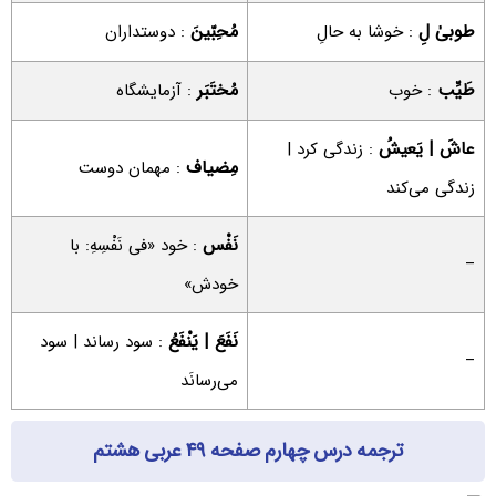
طوبیٰ لِ
مُحِبّینَ
: خوشا به حالِ
: دوستداران
طَیِّب
مُختَبَر
: خوب
: آزمایشگاه
عاشَ | یَعیشُ
: زندگی کرد |
مِضیاف
: مهمان دوست
زندگی می‌کند
نَفْس
: خود «فی نَفْسِهِ: با
–
خودش»
نَفَعَ | یَنْفَعُ
: سود رساند | سود
–
می‌رسانَد
ترجمه درس چهارم صفحه ۴۹ عربی هشتم