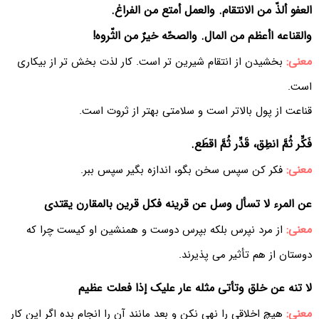
العفو ألذّ من الانتقام. والعمل أمتع من الفراغ.
والقناعه اأعظم من المال. والصحّه خیرٌ من الثّروه!
معنی:
بخشیدن از انتقام شیرین تر است. کار لذت بخش تر از بیکاری
است.
قناعت از پول بالاتر است و سلامتی بهتر از ثروت است.
فَکِّر ثُمَّ انطِق، قَدِّر ثُمَّ اقطَع.
معنی:
فکر کن سپس سخن بگو، اندازه بگیر سپس ببر.
عن المرء لا تسأل وسل عن قرینه فکل قرین بالمقارن یقتدی
معنی:
از مرد نپرس بلکه بپرس دوست و همنشین او کیست چرا که
دوستان از هم تأثیر می پذیرند.
لا تنه عن خلق وتأتی مثله عار علیک إذا فعلت عظیم
معنی:
هیچ اخلاقی را نهی نکن و بعد مانند آن را انجام بده اگر این کار