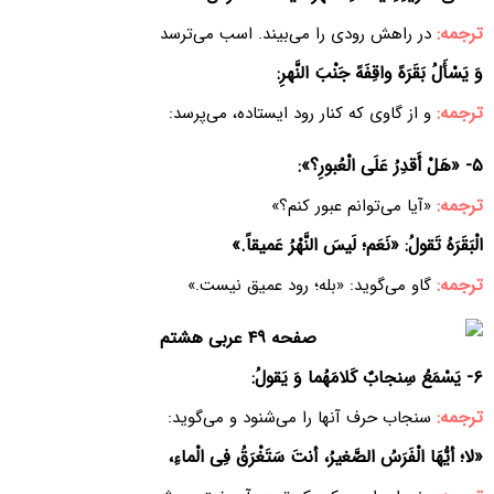
ترجمه:
در راهش رودی را می‌بیند. اسب می‌ترسد
وَ یَسْأَلُ بَقَرَهً واقِفَهً جَنْبَ النَّهرِ:
ترجمه:
و از گاوی که کنار رود ایستاده، می‌پرسد:
۵- «هَلْ أَقدِرُ عَلَی الْعُبورِ؟»:
ترجمه:
«آیا می‌توانم عبور کنم؟»
الْبَقَرَهُ تَقولُ: «نَعَم؛ لَیسَ النَّهْرُ عَمیقاً.»
ترجمه:
گاو می‌گوید: «بله؛ رود عمیق نیست.»
۶- یَسْمَعُ سِنجابٌ کَلامَهُما وَ یَقولُ:
ترجمه:
سنجاب حرف آنها را می‌شنود و می‌گوید:
«لا؛ أیُّهَا الْفَرَسُ الصَّغیرُ، أنتَ سَتَغْرَقُ فِی الْماءِ،