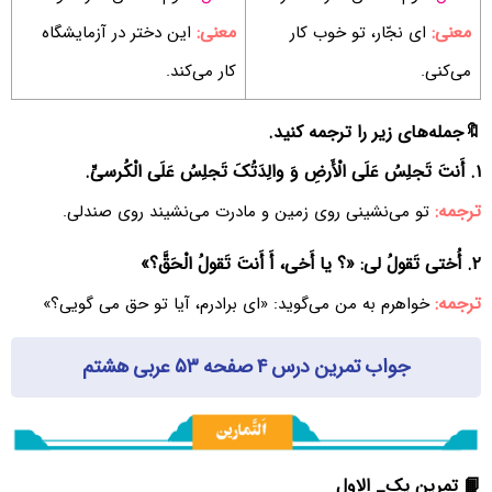
معنی:
معنی:
ای نجّار، تو خوب کار
این دختر در آزمایشگاه
می‌کنی.
کار می‌کند.
🔖جمله‌های زیر را ترجمه کنید.
۱. أَنتَ تَجلِسُ عَلَی الْأَرضِ وَ والِدَتُکَ تَجلِسُ عَلَی الْکُرسیِّ.
ترجمه:
تو می‌نشینی روی زمین و مادرت می‌نشیند روی صندلی.
۲. أُختی تَقولُ لی: «؟ یا أَخی، أَ أَنتَ تَقولُ الْحَقَّ؟»
ترجمه:
خواهرم به من می‌گوید: «ای برادرم، آیا تو حق می گویی؟»
جواب تمرین درس ۴ صفحه ۵۳ عربی هشتم
📙 تمرین یک_ الاول