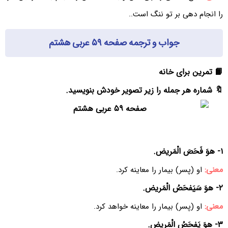
را انجام دهی بر تو ننگ است..
جواب و ترجمه صفحه ۵۹ عربی هشتم
📙 تمرین برای خانه
🔖 شماره هر جمله را زیر تصویر خودش بنویسید.
١- هوَ فَحَصَ الْمَریض.
معنی:
او (پسر) بیمار را معاینه کرد.
٢- هوَ سَیَفحَصُ الْمَریض.
معنی:
او (پسر) بیمار را معاینه خواهد کرد.
٣- هوَ یَفحَصُ الْمَریض.