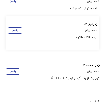
7 ماه پیش
پاسخ
عالب بهتر از مگه میشه
یه بدبخ
گفت:
7 ماه پیش
پاسخ
آره نداشته باشیم
یه بنده خدا
گفت:
7 ماه پیش
پاسخ
ترم یک از رگ گردن نزدیک تره😮‍💨💔🫠
☆
گفت: