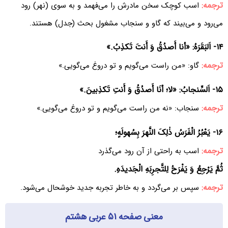
ترجمه:
اسب کوچک سخن مادرش را می‌فهمد و به سوی (نهر) رود
می‌رود و می‌بیند که گاو و سنجاب مشغول بحث (جدل) هستند.
۱۴- اَلبَقَرَهُ: «أنا أَصدُقُ وَ أَنتَ تَکذِبُ.»
ترجمه:
گاو: «من راست می‌گویم و تو دروغ می‌گویی.»
۱۵- اَلسِّنجابُ: «لا؛ أنَا أَصدُقُ وَ أَنتِ تَکذِبینَ.»
ترجمه:
سنجاب: «نه من راست می‌گویم و تو دروغ می‌گویی.»
۱۶- یَعْبُرُ الْفَرَسُ ذٰلِکَ النَّهرَ بِسُهولَهٍ؛
ترجمه:
اسب به راحتی از آن رود می‌گذرد
ثُمَّ یَرْجِعُ وَ یَفْرَحُ لِلتَّجرِبَهِ الْجَدیدَهِ.
ترجمه:
سپس بر می‌گردد و به خاطر تجربه جدید خوشحال می‌شود.
معنی صفحه ۵۱ عربی هشتم