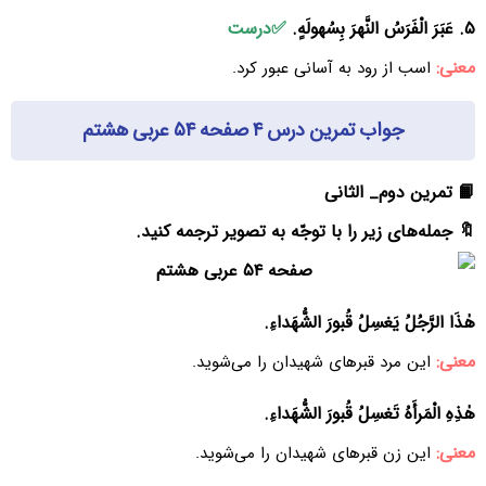
۵. عَبَرَ الْفَرَسُ النَّهرَ بِسُهولَهٍ.
✅درست
معنی:
اسب از رود به آسانی عبور کرد.
جواب تمرین درس ۴ صفحه ۵۴ عربی هشتم
📙 تمرین دوم_ الثانی
🔖 جمله‌های زیر را با توجّه به تصویر ترجمه کنید.
هٰذَا الرَّجُلُ یَغسِلُ قُبورَ الشُّهَداءِ.
معنی:
این مرد قبرهای شهیدان را می‌شوید.
هٰذِهِ الْمَرأَهُ تَغسِلُ قُبورَ الشُّهَداءِ.
معنی:
این زن قبرهای شهیدان را می‌شوید.