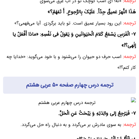
ترجمه:
«نه؛ ای اسب کوچک تو در آب غرق می‌شوی
هٰذَا النَّهرُ عَمیقٌ جِدّاً. عَلَیْکَ بِالرُّجوعِ. أَ تَفهَمُ؟»
ترجمه:
این رود بسیار عمیق است. تو باید برگردی. آیا می‌فهمی؟»
۷- الْفَرَسِ یَسْمَعُ کَلامَ الْحَیَوانَینِ وَ یَقولُ فی نَفْسِهِ: «ماذا أَفْعَلُ یا
إلٰهی؟!»
ترجمه:
اسب حرف دو حیوان را می‌شنود و با خود می‌گوید: «خدایا چه
کار کنم؟!»
ترجمه درس چهارم صفحه ۵۰ عربی هشتم
۷- فَیَرْجِعُ إلی والِدَتِهِ وَ یَبْحَثُ عَنِ الْحَلِّ.
ترجمه:
به سوی مادرش بر می‌گردد و به دنبال راه حل می‌گردد.