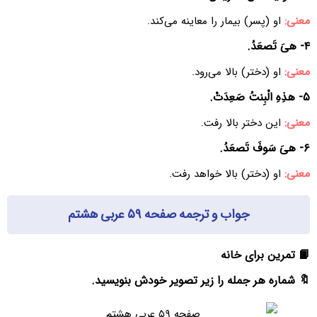
معنی:
او (پسر) بیمار را معاینه می‌کند.
۴- هیَ تَصعَدُ.
معنی:
او (دختر) بالا می‌رود.
۵- هذِهِ الْبِنتُ صَعِدَتْ.
معنی:
این دختر بالا رفت.
۶- هیَ سَوفَ تَصعَدُ.
معنی:
او (دختر) بالا خواهد رفت.
جواب و ترجمه صفحه ۵۹ عربی هشتم
📙 تمرین برای خانه
🔖 شماره هر جمله را زیر تصویر خودش بنویسید.