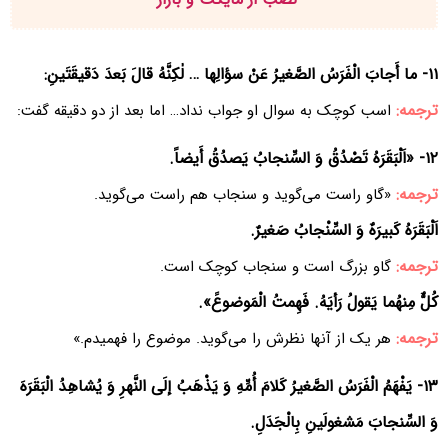
۱۱- ما أَجابَ الْفَرَسُ الصَّغیرُ عَنْ سؤالِها … لٰکِنَّهُ قالَ بَعدَ دَقیقَتَینِ:
ترجمه:
اسب کوچک به سوال او جواب نداد… اما بعد از دو دقیقه گفت:
۱۲- «اَلْبَقَرَهُ تَصْدُقُ وَ السِّنجابُ یَصدُقُ أَیضاً.
ترجمه:
«گاو راست می‌گوید و سنجاب هم راست می‌گوید.
اَلْبَقَرَهُ کَبیرَهٌ وَ السِّنْجابُ صَغیرٌ.
ترجمه:
گاو بزرگ است و سنجاب کوچک است.
کُلٌّ مِنهُما یَقولُ رَأیَهُ. فَهِمتُ الْمَوضوعََ».
ترجمه:
هر یک از آنها نظرش را می‌گوید. موضوع را فهمیدم.»
۱۳- یَفْهَمُ الْفَرَسُ الصَّغیرُ کَلامَ أُمِّهِ وَ یَذْهَبُ إلَی النَّهرِ وَ یُشاهِدُ الْبَقَرَهَ
وَ السِّنجابَ مَشغولَینِ بِالْجَدَلِ.