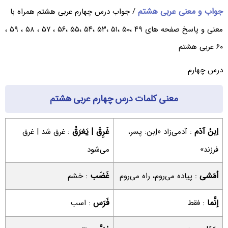
جواب و معنی عربی هشتم
/ جواب درس چهارم عربی هشتم همراه با
معنی و پاسخ صفحه های ۴۹ ،۵۰ ،۵۱ ،۵۳ ،۵۴ ،۵۵ ،۵۶ ، ۵۷ ، ۵۸ ، ۵۹ ،
۶۰ عربی هشتم
درس چهارم
معنی کلمات درس چهارم عربی هشتم
اِبنُ آدَم
غَرِقَ | یَغرَقُ
: آدمی‌زاد «اِبن: پسر،
: غرق شد | غرق
فرزند»
می‌شود
أمَشی
غَضَب
: پیاده می‌روم، راه می‌روم
: خشم
إنَّما
فَرَس
: فقط
: اسب