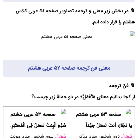
🔖 در بخش زیر معنی و ترجمه تصاویر صفحه ۵۱ عربی کلاس
هشتم را قرار داده ایم.
معنی فن ترجمه صفحه ۵۲ عربی هشتم
🔖 فنّ ترجمه
از کجا بدانیم معنای «تَعْمَلُ» در دو جملۀ زیر چیست؟
یا نَجّارُ، أنتَ تَعمَلُ جَیِّداً.
هٰذِهِ الْبِنتُ تَعمَلُ فِی الْمُختَبَرِ.
تَعمَلُ:
دوم شخص مفرد مذکر
تَعمَلُ:
سوم شخص مفرد مونث