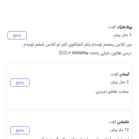
پینک‌لایک
گفت:
2 سال پیش
پاسخ
من کلاس پنجمم اومدم یکم کنجکاوی کنم تو کلاس ششم اومدم .
درس هاتون خیلی راحته هااااااااااااااا🤌🏻😊
آیسان
گفت:
2 سال پیش
پاسخ
سخت هاشو ندیدی
ناشناس
گفت:
10 ماه پیش
پاسخ