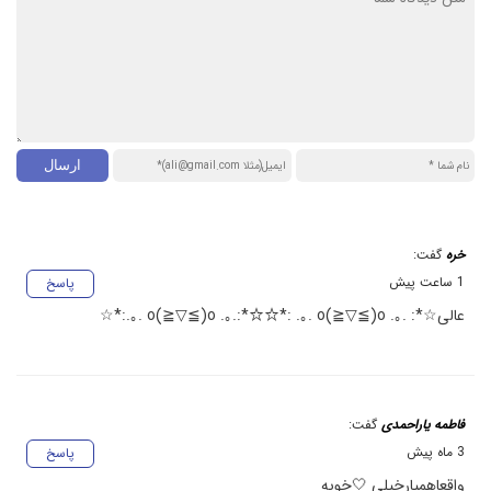
خره
گفت:
1 ساعت پیش
پاسخ
عالی☆*: .｡. o(≧▽≦)o .｡.:*☆☆*: .｡. o(≧▽≦)o .｡.:*☆
فاطمه یاراحمدی
گفت:
3 ماه پیش
پاسخ
واقعاهمیارخیلی 🤍خوبه