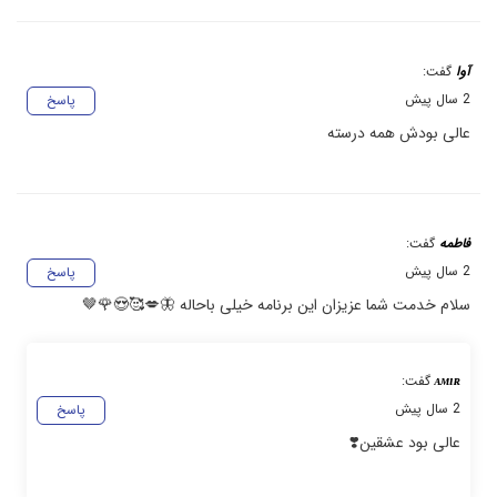
آوا
گفت:
2 سال پیش
پاسخ
عالی بودش همه درسته
فاطمه
گفت:
2 سال پیش
پاسخ
سلام خدمت شما عزیزان این برنامه خیلی باحاله 🦋💋🥰😍🌹🤎
ᴀᴍɪʀ
گفت:
2 سال پیش
پاسخ
عالی بود عشقین❣️