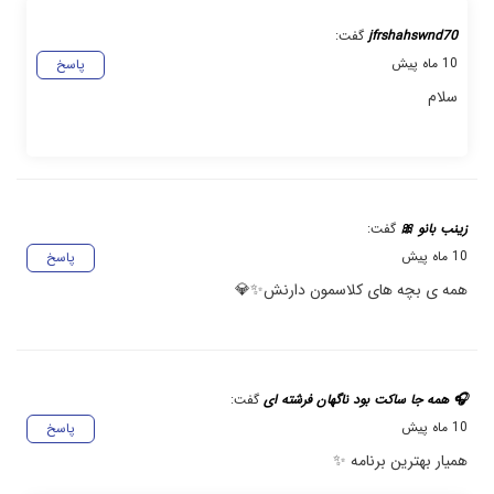
jfrshahswnd70
گفت:
10 ماه پیش
پاسخ
سلام
زینب بانو 🎀
گفت:
10 ماه پیش
پاسخ
همه ی بچه های کلاسمون دارنش✨💎
🎧 همه جا ساکت بود ناگهان فرشته ای
گفت:
10 ماه پیش
پاسخ
همیار بهترین برنامه ✨