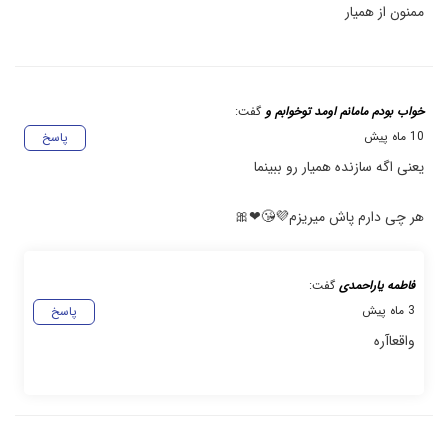
ممنون از همیار
خواب بودم مامانم اومد توخوابم و
گفت:
10 ماه پیش
پاسخ
یعنی اگه سازنده همیار رو ببینما
هر چی دارم پاش میریزم💜😘❤🎀
فاطمه یاراحمدی
گفت:
3 ماه پیش
پاسخ
واقعاآره