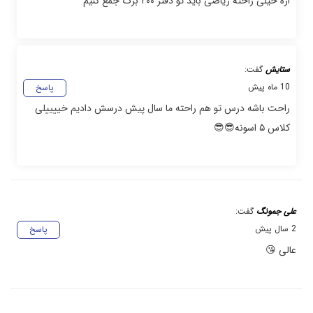
اره خیلی راحته ریاضی باید تو دفتر ۲۰۰ برگ جمع کنیم
ستایش
گفت:
10 ماه پیش
پاسخ
راحت باشه درس تو هم راحته ما سال پیش درسش دادیم خییییلی
کلاس ۵ اسونه😎😎
علی جمونگ
گفت:
2 سال پیش
پاسخ
عالی 😘