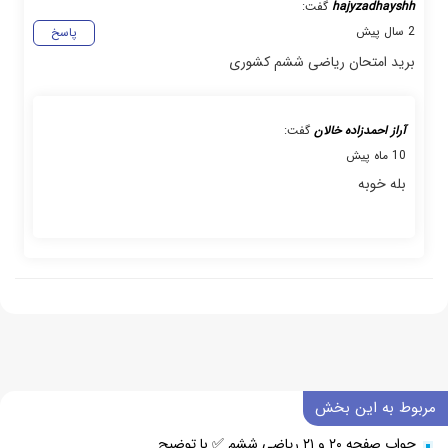
hajyzadhayshh
گفت:
2 سال پیش
پاسخ
برید امتحان ریاضی ششم کشوری
آراز احمدزاده خالان
گفت:
10 ماه پیش
بله خوبه
مربوط به این بخش
جواب صفحه ۲۰ و ۲۱ ریاضی ششم ✅ با توضیح