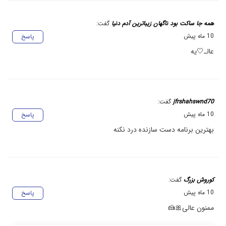
همه جا ساکت بود ناگهان زیباترین آدم دنیا
گفت:
10 ماه پیش
پاسخ
عالـ🤍یه
jfrshahswnd70
گفت:
10 ماه پیش
پاسخ
بهترین برنامه دست سازنده درد نکنه
کوروش بزرگ
گفت:
10 ماه پیش
پاسخ
ممنون عالی🎀🍰