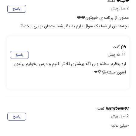
❤️نیکا❤️
گفت:
2 سال پیش
پاسخ
ممنون از برنامه ی خوبتون❤️❤️
بچه‌ها من از شما یک سوال دارم به نظر شما امتحان نهایی سخته?
H:)
گفت:
11 ماه پیش
پاسخ
اره بنظرم سخته ولی اگه بیشتری تلاش کنیم و درس بخونیم برامون
آسون میشه🦋💐❤
hsynybanw87
گفت:
2 سال پیش
پاسخ
خیلی عالیه