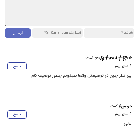
☆꧁༒𝐚ร𝕣𝐀༒꧂☆
گفت:
2 سال پیش
پاسخ
بی نظر چون در توصیفش واقعا نمیدونم چطور توصیف کنم
خرخون$
گفت:
2 سال پیش
پاسخ
عالی