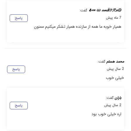
☹ඏ 𝓪𝓶𝓲ŘƤ尺𝐨 🍬🐧
گفت:
7 ماه پیش
پاسخ
همیار خوبه ما همه از سازنده همیار تشکر میکنیم ممنون
محمد هستم
گفت:
2 سال پیش
پاسخ
خیلی خوب
باران
گفت:
2 سال پیش
پاسخ
اره خیلی خوب بود