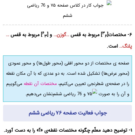
۶
۳
۶- مختصات[
] مربوط به قفس
…گوزن…
و [
] مربوط به قفس
…
۳
۶
پلنگ…
است.
صفحه ی مختصات از دو محور افقی (محور طول‌ها) و محور عمودی
(محور عرض‌ها) تشکیل شده است. به دو عددی که با آن مکان نقطه
را در صفحه‌ی شطرنجی تعیین می‌کنیم،
مختصات آن نقطه
می‌گوییم
و آن را به صورت
نشان می‌دهیم.
جواب فعالیت صفحه ۷۶ ریاضی ششم
۱- توضیح دهید معلّم چگونه مختصات نقطه‌ی «آ» را به دست آورد.