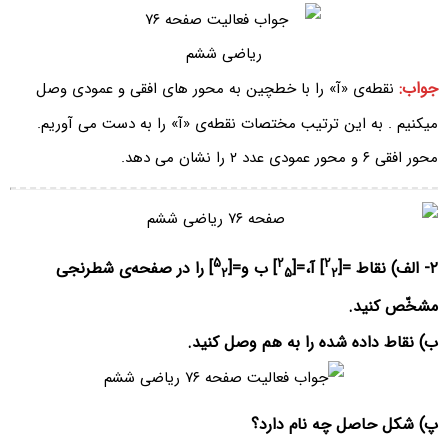
جواب:
نقطه‌ی «آ» را با خطچین به محور های افقی و عمودی وصل
میکنیم . به این ترتیب مختصات نقطه‌ی «آ» را به دست می آوریم.
محور افقی ۶ و محور عمودی عدد ۲ را نشان می دهد.
۵
۲
۲
۲- الف) نقاط =[
] آ،=[
] ب و=[
] را در صفحه‌ی شطرنجی
۲
۵
۲
مشخّص کنید.
ب) نقاط داده شده را به هم وصل کنید.
پ) شکل حاصل چه نام دارد؟