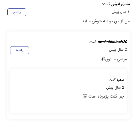
سامیار ادوای
گفت:
3 سال پیش
پاسخ
من از این برنامه خوش میاید
dwshnbhblwch20
گفت:
2 سال پیش
پاسخ
مرسی ممنون🥀
صدرا
گفت:
2 سال پیش
چرا گلت پژمرده است 🤣