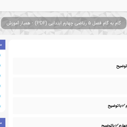
گام به گام فصل ۵ ریاضی چهارم ابتدایی (PDF) - همیار آموزش
م
م