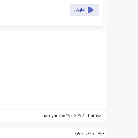
نمایش
hamyar.me/?p=8797
hamyar
جواب ریاضی چهارم