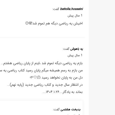
beitolla.hosseini
گفت:
1 سال پیش
اخیش یه ریاضی دیگه هم تموم شد🫤🫣
یه باهوش
گفت:
1 سال پیش
بازم یه ریاضی دیگه تموم شد ،اینم از پایان ریاضی هشتم…
من بازم به رسم همیشه میگم پایان رسید کتاب ریاضی یه سال 
دل من به پایان نخواهد رسید 🫠🤍🌱
در انتظار سال جدید و کتاب ریاضی جدید (پایه نهم)…
بماند به یادگار….۱۴۰۴.۱.۲۶….
بدبخت هشتمی
گفت: