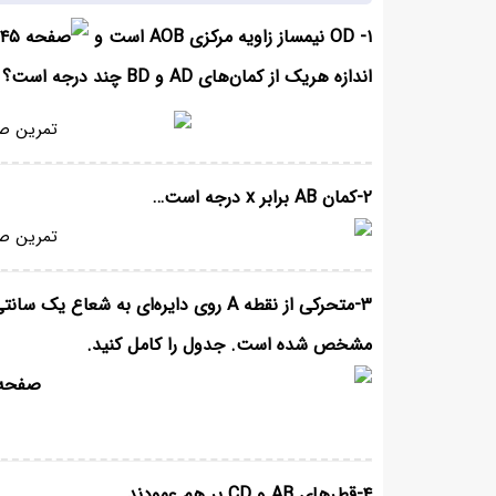
۱- OD نیمساز زاویه مرکزی AOB است و
اندازه هریک از کمان‌های AD و BD چند درجه است؟
۲-کمان AB برابر x درجه است…
۳-متحرکی از نقطه A روی دایره‌ای به 
مشخص شده است. جدول را کامل کنید.
۴-قطرهای AB و CD بر هم عمودند.