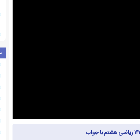
ت
ه
م