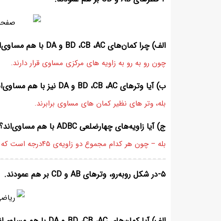
الف) چرا کمان‌های BD ،CB ،AC و DA با هم مساوی‌اند؟
چون رو به ‏رو به زاویه‏ های مرکزی مساوی قرار دارند.
ب) آیا وترهای BD ،CB ،AC و DA نیز با هم مساوی‌اند؟
بله، وتر های نظیر کمان ‏های مساوی برابرند.
ج) آیا زاویه‌های چهارضلعی ADBC با هم مساوی‌اند؟ چرا؟
بله – چون هر کدام مجموع دو زاویه‌ی ۴۵درجه است که می‌‏شود ۹۰ درجه.
۵-در شکل روبه‌رو، وترهای AB و CD بر هم عمودند.
الف) آیا کمان‌های BD ،CB ،AC و DA با هم مساوی‌اند؟