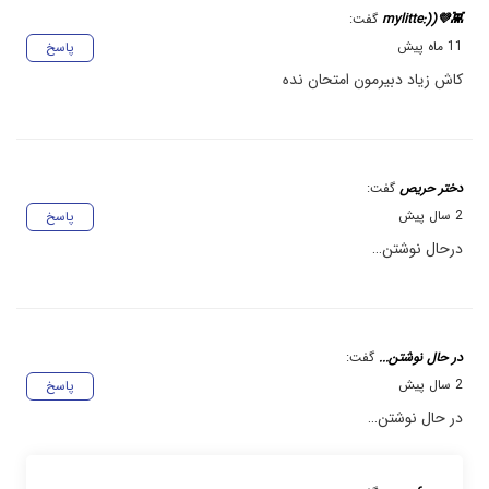
👾💜((:mylitte
گفت:
11 ماه پیش
پاسخ
کاش زیاد دبیرمون امتحان نده
دختر حریص
گفت:
2 سال پیش
پاسخ
درحال نوشتن…
در حال نوشتن...
گفت:
2 سال پیش
پاسخ
در حال نوشتن…