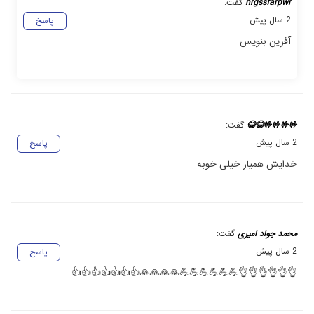
nrgssfarpwr
گفت:
2 سال پیش
پاسخ
آفرین بنویس
🤟🤟🤟🤟😂😂
گفت:
2 سال پیش
پاسخ
خدایش همیار خیلی خوبه
محمد جواد امیری
گفت:
2 سال پیش
پاسخ
👌👌👌👌👌👌💪💪💪💪💪💪🙏🙏🙏🙏👍👍👍👍👍👍👍