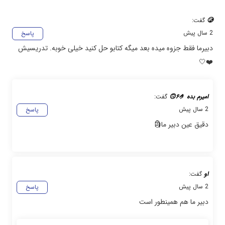
🥲
گفت:
2 سال پیش
پاسخ
دبیرما فقط جزوه میده بعد میگه کتابو حل کنید خیلی خوبه. تدریسیش
❤️🤍
امیرم بده ۶🤌🙃
گفت:
2 سال پیش
پاسخ
دقیق عین دبیر ما🗿
او
گفت:
2 سال پیش
پاسخ
دبیر ما هم همینطور است