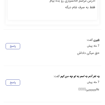
آدرس مراسم خاکسپاری رو بده بیام
فقط به صرف شام دیگه
بایرن
گفت:
7 ماه پیش
پاسخ
حق میگی داداش
یه نفر آدم به اسم به تو چه من کیم
گفت:
7 ماه پیش
پاسخ
عالییییییی✌🏻✌🏻