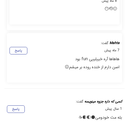
8 ماه پیش
🙁🫡😶
Mahta
گفت:
7 ماه پیش
پاسخ
هاهاها آره خییلییی fun بود
اصن دارم از خنده روده بر میشم😐
کسی که داره جزوه مینویسه
گفت:
1 سال پیش
پاسخ
بله مث خودومی🌑🌓🌒☕️