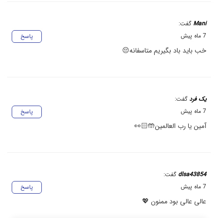
Mani
گفت:
7 ماه پیش
پاسخ
خب باید باد بگیریم متاسفانه😔
یک فرد
گفت:
7 ماه پیش
پاسخ
آمین یا رب العالمین🤲🏻👀
dlsa43854
گفت:
7 ماه پیش
پاسخ
عالی عالی بود ممنون 💖