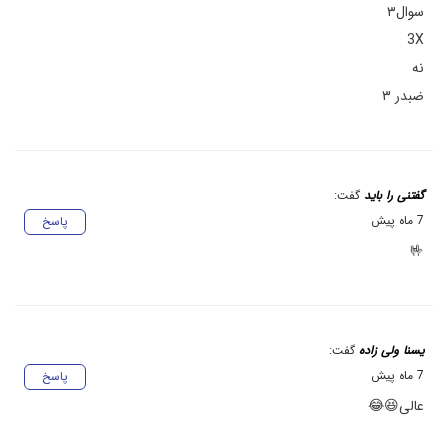
سوال۳
3X
نه
ضبدر ۳
گفتنی را باید
گفت:
7 ماه پیش
پاسخ
🤟
یسنا ولی زاده
گفت:
7 ماه پیش
پاسخ
عالی😆😂