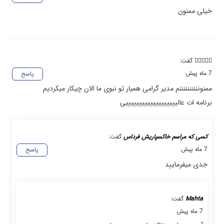
خیلی ممنون
❤️‍🔥💖🖤💀
گفت:
7 ماه پیش
پاسخ
ممنوننننننننننم مدیر گرامی همیار تو نبوی ما الان چیکار میکردیم
برنامه ات عالیییییییییییییییییییی
کسی که مراسم خاکسپاریش فرداس
گفت:
7 ماه پیش
پاسخ
جدی میفرمایید
Mahta
گفت:
7 ماه پیش