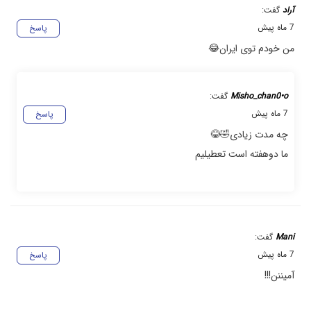
آراد
گفت:
7 ماه پیش
پاسخ
من خودم توی ایران😂
Misho_chan0•o
گفت:
7 ماه پیش
پاسخ
چه مدت زیادی🤣😂
ما دوهفته است تعطیلیم
Mani
گفت:
7 ماه پیش
پاسخ
آمیننن!!!