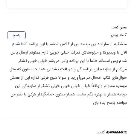
عسل
گفت:
7 ماه پیش
پاسخ
متشکرم از سازنده این برنامه من از کلاس ششم با این برنامه آشنا شدم
الان با ویدیوها و جزوه‌هاش نمرات خیلی خوبی دارم ممنونم ارسال پاس
شدم پس امسالم حتماً با این برنامه پاس می‌شم خیلی خیلی تشکر
می‌کنم از سازنده این برنامه گل و دریافت نشدنی همه جا ممنون که مثل
سوال‌های کتاب امسال در می‌آورید و سوالا هیچ فرقی نداره این از همش
مهمتره ممنونم و واقعاً خیلی خیلی خیلی خیلی تشکر از سازندگی این
برنامه همیار یا بهتره بگم سایت همیار ممنون خدانگهدار هرکی با نظر من
موافقه پاسخ بده بای
aylinadaei12
گفت: