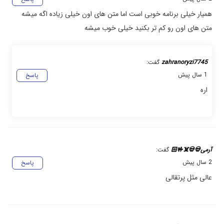
همیار خیلی برنامه خوبی است اما متن های اون خیلی زیاده اگه میشه
متن های اون رو کم تر بکنید خیلی خوب میشه
zahranoryzi7745
گفت:
1 سال پیش
پاسخ
اره
آرمی💀💀☠️🤟🏻
گفت:
2 سال پیش
پاسخ
عالی مثل پرتقالی