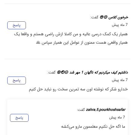
خرخون کلاس 😌😎
گفت:
7 ماه پیش
پاسخ
همیار یک کمک درسی عالیه و من کاملا ازش راضی هستم و واقعا یک
همیار واقعی هست ممنون از عوامل این همیار سپاس 🙏
داشتیم کیف میکردیم که ناگهان 1 مهر شد 😐🤕😟
گفت:
7 ماه پیش
پاسخ
خدارو شکر که نوشته اون سه تمرین سخت رو نباید حل کنیم
zahra.5.pourkhoshsafar
گفت:
7 ماه پیش
پاسخ
ما اگه حل نکنیم معلممون مارو می‌کشه