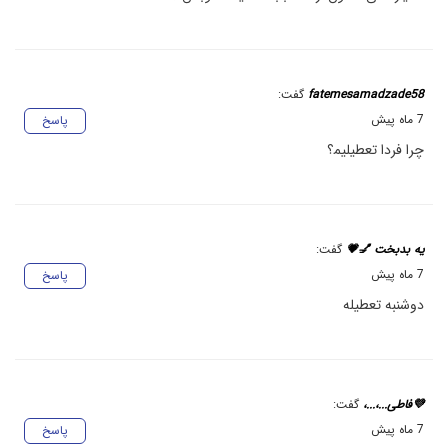
fatemesamadzade58
گفت:
7 ماه پیش
پاسخ
چرا فردا تعطیلیم‍؟
یه بدبخت 💅💗
گفت:
7 ماه پیش
پاسخ
دوشنبه تعطیله
💜فاطی...،...،
گفت:
7 ماه پیش
پاسخ