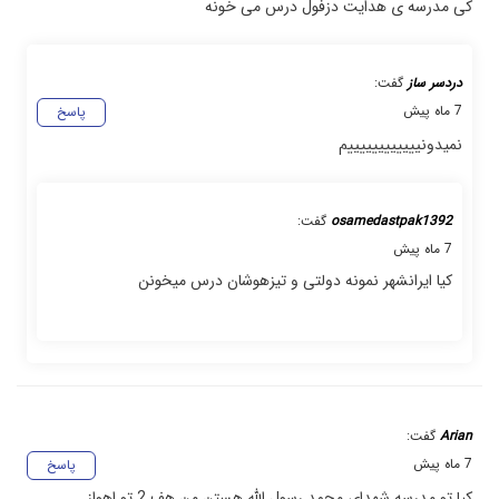
کی مدرسه ی هدایت دزفول درس می خونه
دردسر ساز
گفت:
7 ماه پیش
پاسخ
نمیدونییییییییییییم
osamedastpak1392
گفت:
7 ماه پیش
کیا ایرانشهر نمونه دولتی و تیزهوشان درس میخونن
Arian
گفت:
7 ماه پیش
پاسخ
کیا تو مدرسه شهدای محمد رسول الله هستن من هف 2 تو اهواز