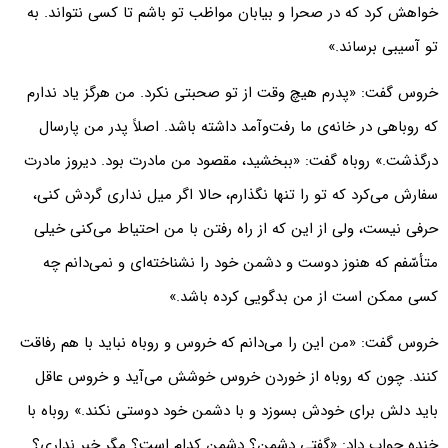
خواهش کرد که در صحرا و بیابان مواظب تو باشم تا کسی نتواند. به
تو آسیبی برساند.»
خروس گفت: «پدرم هیچ وقت از تو صحبتی نکرد. من هرگز یاد ندارم
که روباهی در خانه‌ی ما رفت‌وآمد داشته باشد. اصلاً پدر من پارسال
درگذشت.» روباه گفت: «ببخشید، مقصود من مادرت بود. دیروز مادرت
سفارش می‌کرد که تو را تنها نگذارم، حالا اگر میل نداری گردش کنی،
حرفی نیست، ولی از این که از راه رفتن با من احتیاط می‌کنی خیلی
متأسّفم که هنوز دوست و دشمن خود را نشناخته‌ای و نمی‌دانم چه
کسی ممکن است از من بدگویی کرده باشد.»
خروس گفت: «من این را می‌دانم که خروس و روباه نباید با هم رفاقت
کنند. چون که روباه از خوردن خروس خوشش می‌آید و خروس عاقل
باید دلش برای خودش بسوزد و با دشمن خود دوستی نکند.» روباه با
خنده جواب داد: «گفتی دشمن؟ دشمن کدام است؟ مگر خبر نداری؟