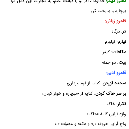
معنی دیگر:
خداوندا، اگر تو را عبادت نکنم، به مجازات این عمل مرا
بیچاره و بدبخت کن.
قلمرو زبانی:
در
: درگاه
نیارم
: نیاورم
مکافات
: کیفر
بیت
: دو جمله
قلمرو ادبی:
سجده آوردن
: کنایه از فرمانبرداری
بر سر خاک کردن
: کنایه از «بیچاره و خوار کردن»
تکرار
: خاک
واژه آرایی کلمۀ «خاک»
واج آرایی حروف «ر» و «ک» و مصوّت «ا»