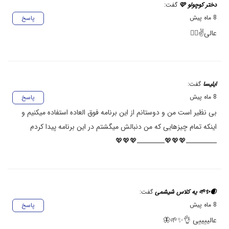
دختر کوچولو 🩷
گفت:
8 ماه پیش
پاسخ
عالی✌️❤️‍🔥
ایلیسا
گفت:
8 ماه پیش
پاسخ
بی نظیر است من و دوستانم از این برنامه فوق العاده استفاده میکنیم و
اینکه تمام چیزهایی که من دنبالش میگشتم در این برنامه پیدا کردم
ــــــــــ💖💖💖ـــــــــ💖💖💖
🌒✨🌱 یه کلاس شیشمی
گفت:
8 ماه پیش
پاسخ
عالییییی 👌✨🌱🦋