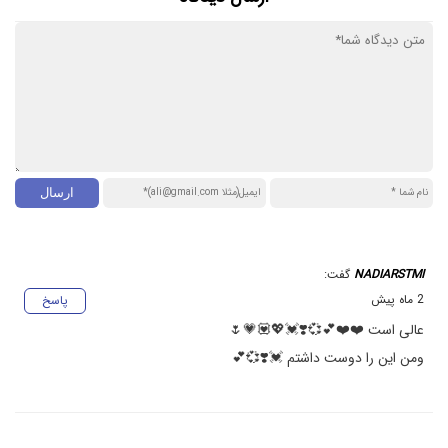
NADIARSTMI
گفت:
2 ماه پیش
پاسخ
عالی است ❤️❤️💕💞❣️💓💖💟💗🌷
ومن این را دوست داشتم 💓❣️💞💕