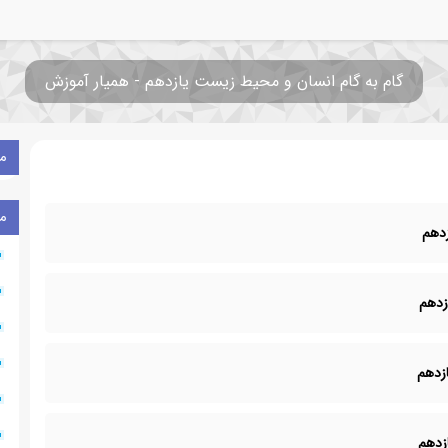
گام به گام انسان و محیط زیست یازدهم - همیار آموزش
م
م