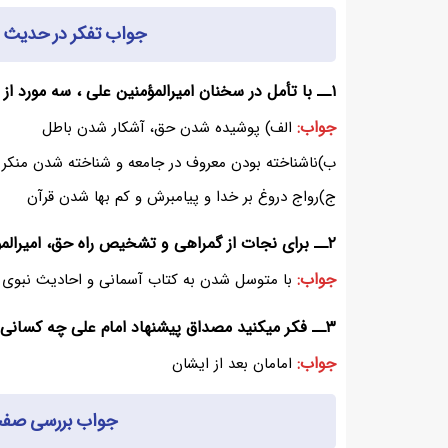
جواب تفکر در حدیث صفحه ۱۲۳ دینی یا
۱ــ با تأمل در سخنان امیرالمؤمنین علی ، سه مورد از نشانه های بازگشت مسلمانان به دوره جاهلیت را بیان کنید.
جواب:
الف) پوشیده شدن حق، آشکار شدن باطل
ب)ناشناخته بودن معروف در جامعه و شناخته شدن منکر
ج)رواج دروغ بر خدا و پیامبرش و کم بها شدن قرآن
۲ــ برای نجات از گمراهی و تشخیص راه حق، امیرالمؤمنین چه پیشنهادی به مردم میدهد؟
جواب:
با متوسل شدن به کتاب آسمانی و احادیث نبوی
۳ــ فکر میکنید مصداق پیشنهاد امام علی چه کسانی اند؟
جواب:
امامان بعد از ایشان
جواب بررسی صفحه ۱۲۹ دینی یازدهم 