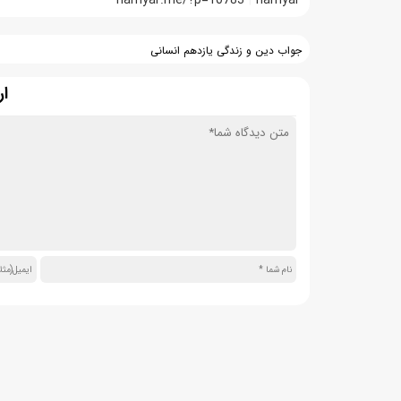
hamyar.me/?p=10783
hamyar
جواب دین و زندگی یازدهم انسانی
ار