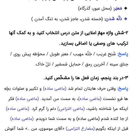
🔹
مَعبَر:
(محل عبور، گذرگاه)
🔹 ذلّه شدن
:
(خسته شدن، عاجز شدن، به تنگ آمدن )
۲-شش واژه مهمّ املایی از متن درس انتخاب کنید و به کمک آنها
ترکیب های وصفی یا اضافی بسازید.
پاسخ:
شَبَح غریب / جُثّه مهیب / مَعبَر طویل / محوّطه پیش روی /
جناق سینه / آخرین رمق / حمایل شمشیر / تلّ خاک.
۳-در بند پنجم، زمان فعل ها را مشخّص کنید.
پاسخ:
وقتی حرف هایتان تمام شد
(ماضی ساده)
و تکبیر و صلوات بچّه
ها فرو نشست
(ماضی ساده)
، به سمت من آمدید.
(ماضی ساده)
فکر
اینکه مرا شناخته باشید،
(ماضی التزامی)
دلم را گرم کرد.
(ماضی ساده)
از جا کنده شدم (ماضی ساده) و به سمت شما دویدم.
(ماضی ساده)
قبل از اینکه بگویم:
(مضارع التزامی)
«آقای موسوی، من …» شما آغوش