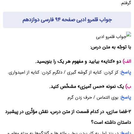
گرفتم.
جواب قلمرو ادبی صفحه ۹۴ فارسی دوازدهم
با توجّه به متن درس:
الف)
دو «کنایه» بیابید و مفهوم هر یک را بنویسید.
پاسخ:
کز کردن: کنایه از گوشه گیری / دلگرم کردن: کنایه از امیدواری.
ب)
یک نمونه «حس آمیزی» مشخّص کنید.
پاسخ:
بوی التماس / حرف زدن گرم
۲-فضا سازی، در کدام قسمت از متن درس، نقش مؤثّری در پیشبرد
داستان داشته است؟
پاسخ:
در بند اول به کار بردن برخی واژه ها و گفتگوها به ویژه معلم و