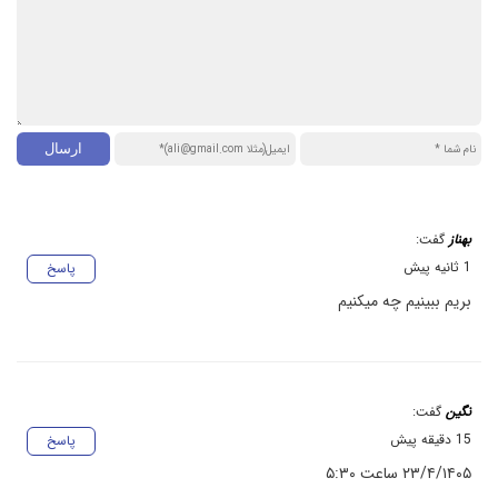
بهناز
گفت:
1 ثانیه پیش
پاسخ
بریم ببینیم چه میکنیم
نگین
گفت:
15 دقیقه پیش
پاسخ
۲۳/۴/۱۴٠۵ ساعت ۵:۳٠