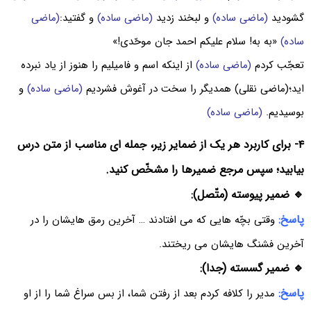
گشودید
(ماضی ساده)
و لبخند زدید
(ماضی ساده)
و گفتید:
(ماضی
ساده)
«به به! سلام علیکم احمد جان موحّدی!»
تعجّب کردم
(ماضی ساده)
از اینکه اسم و فامیلیم را هنوز از یاد نبرده
اید؛(ماضی نقلی) همدیگر را سخت در آغوش فشردیم
(ماضی ساده)
و
بوسیدیم.
(ماضی ساده)
۴- برای کاربرد هر یک از ضمایر زیر، جمله ای مناسب از متن درس
بیابید؛ سپس مرجع ضمیرها را مشخّص کنید.
🔹 ضمیر پیوسته (متّصل):
پاسخ:
وقتی بچّه هایی که می افتادند … آخرین رمق هایشان را در
آخرین فشنگ هایشان می ریختند.
🔹 ضمیر گسسته (جدا):
پاسخ:
مدیر را کلافه کردم بعد از رفتن شما، از بس سراغ شما را از او