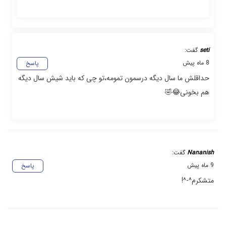
seti
گفت:
8 ماه پیش
پاسخ
حداقلش ما سال دیگه درسمون تمومه،تو چی که باید شیش سال دیگه
هم بخونی😂🤣
Nananish
گفت:
9 ماه پیش
پاسخ
متشکرم^-^!