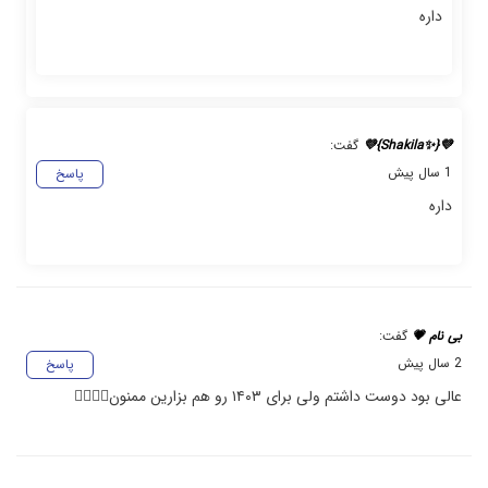
داره
💜{✨️Shakila}💜
گفت:
1 سال پیش
پاسخ
داره
بی نام 💗
گفت:
2 سال پیش
پاسخ
عالی بود دوست داشتم ولی برای ۱۴۰۳ رو هم بزارین ممنون✌🏻💜💜