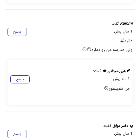
Kuromi
گفت:
1 سال پیش
پاسخ
عالیه🍒
ولی مدرسه من رو نداره☹️☹️
🍂بنین حردانی 🍁
گفت:
6 ماه پیش
پاسخ
من همینطور😯
یه دختر موفق
گفت:
1 سال پیش
پاسخ