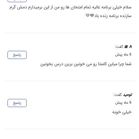
سلام خیلی برنامه عالیه تمام امتحان ها رو من از این برمیدارم دمش گرم
سازنده برنامه زنده باد💙💚
A 🎀
گفت:
6 ماه پیش
پاسخ
شما چرا میاین کامنتا رو می خونین برین درس بخونین
توحید
گفت:
6 ماه پیش
پاسخ
خیلی خوبه