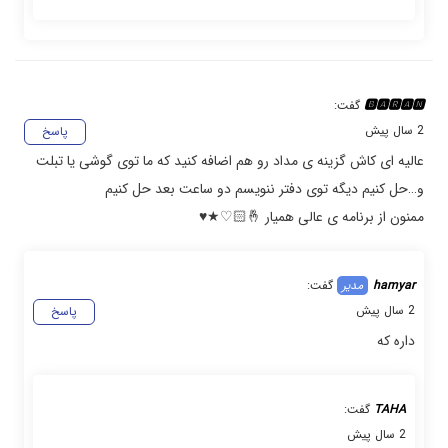
🅱🅰🆁🅰🅽
گفت:
2 سال پیش
پاسخ
عالیه ای کاش گزینه ی مداد رو هم اضافه کنید که ما توی گوشی یا تبلت
و…حل کنیم دیگه توی دفتر ننویسم دو ساعت بعد حل کنیم
ممنون از برنامه ی عالی همیار 🤞🏻♡★♥︎
hamyar
گفت:
2 سال پیش
پاسخ
داره که
TAHA
گفت:
2 سال پیش