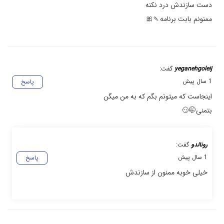
دست سازندش درد نکنه
ممنونم بابت برنامه🍡🎀
yeganehgoleij
گفت:
1 سال پیش
پاسخ
اینجاست که میتونم بگم که به من میگن
بتمنی🤭😏
رونالدو
گفت:
1 سال پیش
پاسخ
خیلی خوبه ممنون از سازندش