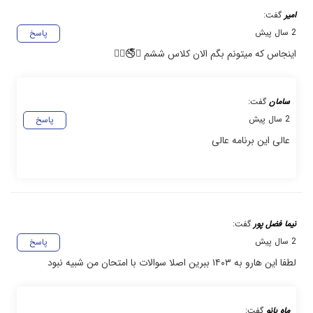
امیر
گفت:
2 سال پیش
پاسخ
اینجاس که میتونم بگم الان کلاس ششم 😑🚭✋🏻
سامان
گفت:
2 سال پیش
پاسخ
عالی این برنامه عالی
نیما فضل پور
گفت:
2 سال پیش
پاسخ
لطفا این هارو به ۱۴۰۳ ببرین اصلا سوالات با امتحان من شبیه نبود
ماه بانو
گفت: