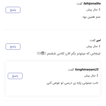
fathijomalihe
گفت:
2 سال پیش
پاسخ
منم همین بود
امیر
گفت:
2 سال پیش
پاسخ
اینجاس که میتونم بگم الان کلاس ششمم 😑🚭✋🏻
foroghimaryam25
گفت:
2 سال پیش
پاسخ
خب میتونی پایه ی درسی تو عوض کنی