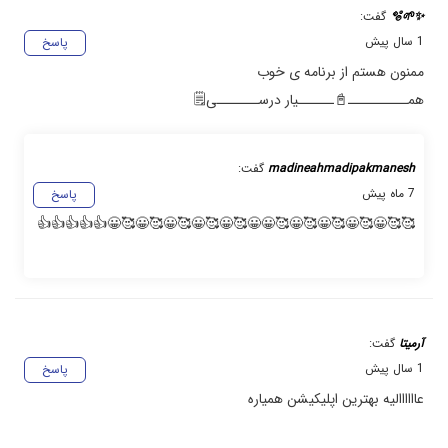
✨🌱🫧
گفت:
1 سال پیش
پاسخ
ممنون هستم از برنامه ی خوب
هم‍ــــــــــ📓ــــــیار درســـــــی🗒️
madineahmadipakmanesh
گفت:
7 ماه پیش
پاسخ
🥰🥰😀🥰😀🥰😀🥰😀🥰😀😀🥰😀🥰😀🥰😀🥰😀🥰😀👍👍👍👍👍
آرمیتا
گفت:
1 سال پیش
پاسخ
عاااااالیه بهترین اپلیکیشن همیاره