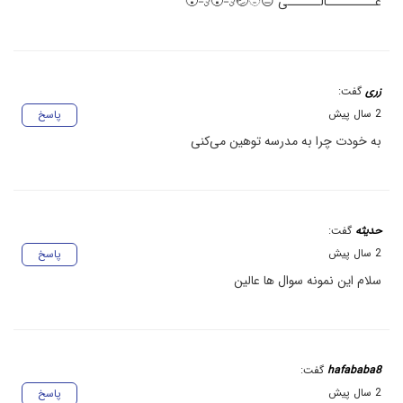
عـــــــــالــــــی 😐🫥🤕😮‍💨😮‍💨
زری
گفت:
2 سال پیش
پاسخ
به خودت چرا به مدرسه توهین می‌کنی
حدیثه
گفت:
2 سال پیش
پاسخ
سلام این نمونه سوال ها عالین
hafababa8
گفت:
2 سال پیش
پاسخ