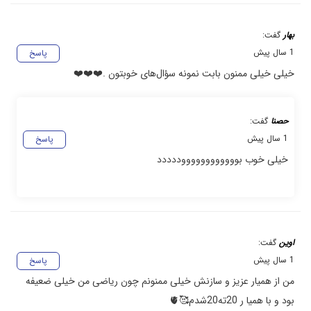
بهار
گفت:
1 سال پیش
پاسخ
خیلی خیلی ممنون بابت نمونه سؤال‌های خوبتون .❤️❤️❤️
حصنا
گفت:
1 سال پیش
پاسخ
خیلی خوب بووووووووووووددددد
اوین
گفت:
1 سال پیش
پاسخ
من از همیار عزیز و سازنش خیلی ممنونم چون ریاضی من خیلی ضعیفه
بود و با همیا ر 20ته20شدم🥰🫀