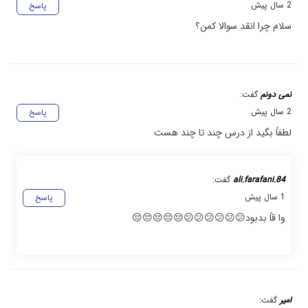
2 سال پیش
پاسخ
سلام چرا انقد سوالا کمن؟
نمی دونم
گفت:
2 سال پیش
پاسخ
لطفاً بگید از درس چند تا چند هست
ali.farafani.84
گفت:
1 سال پیش
پاسخ
وا قاً بدبود😕😕😕😕😕😕😔😔😔😔😔
امیر
گفت: