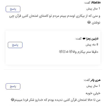
𝕄𝕒𝕥𝕚𝕟
گفت:
1 سال پیش
پاسخ
و منی که از بیکاری اومدم ببینم مردم تو کامنتای امتحان کتبی قرآن چی
نوشتن 😂
نازنین زهرا ❤️
گفت:
8 ماه پیش
پاسخ
دقیقا منم بیکارم والا🤣👍🏻🤣
هری پاتر
گفت:
1 سال پیش
پاسخ
خیلی خوبه
من تا حالا امتحان قرآن کتبی ندیده بودم که خدارو شکر فردا میبینم😂