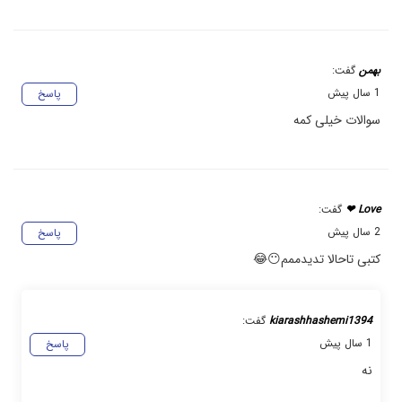
بهمن
گفت:
1 سال پیش
پاسخ
سوالات خیلی کمه
Love ❤
گفت:
2 سال پیش
پاسخ
کتبی تاحالا تدیدممم😶😂
kiarashhashemi1394
گفت:
1 سال پیش
پاسخ
نه