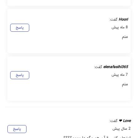
Hoori
گفت:
8 ماه پیش
پاسخ
منم
elenafasihi365
گفت:
7 ماه پیش
پاسخ
منم
Love ❤
گفت:
2 سال پیش
پاسخ
امتحان کتبی قرآن هم مگه داریممم؟؟؟؟